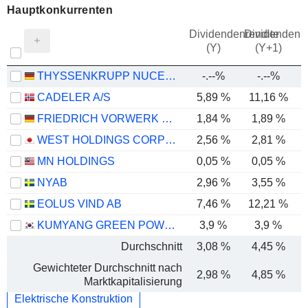
Hauptkonkurrenten
Dividendenrendite
Dividendenre
(Y)
(Y+1)
THYSSENKRUPP NUCERA AG & CO. KGAA
-.--%
-.--%
CADELER A/S
5,89 %
11,16 %
FRIEDRICH VORWERK GROUP SE
1,84 %
1,89 %
WEST HOLDINGS CORPORATION
2,56 %
2,81 %
MN HOLDINGS
0,05 %
0,05 %
NYAB
2,96 %
3,55 %
EOLUS VIND AB
7,46 %
12,21 %
KUMYANG GREEN POWER CO., LTD.
3,9 %
3,9 %
Durchschnitt
3,08 %
4,45 %
Gewichteter Durchschnitt nach
2,98 %
4,85 %
Marktkapitalisierung
Elektrische Konstruktion