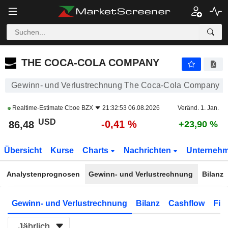
THE COCA-COLA COMPANY
86,48
$
-0,41 %
THE COCA-COLA COMPANY
Gewinn- und Verlustrechnung The Coca-Cola Company
Realtime-Estimate
Cboe BZX
21:32:53 06.08.2026
Veränd. 1. Jan.
USD
-0,41 %
86,48
+23,90 %
Übersicht
Kurse
Charts
Nachrichten
Unterneh
Analystenprognosen
Gewinn- und Verlustrechnung
Bilanz
Gewinn- und Verlustrechnung
Bilanz
Cashflow
Fin
Jährlich