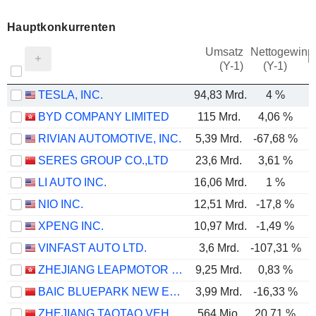
Hauptkonkurrenten
Umsatz
Nettogewinn
M
(Y-1)
(Y-1)
TESLA, INC.
94,83 Mrd.
4 %
BYD COMPANY LIMITED
115 Mrd.
4,06 %
RIVIAN AUTOMOTIVE, INC.
5,39 Mrd.
-67,68 %
-
SERES GROUP CO.,LTD
23,6 Mrd.
3,61 %
LI AUTO INC.
16,06 Mrd.
1 %
NIO INC.
12,51 Mrd.
-17,8 %
-
XPENG INC.
10,97 Mrd.
-1,49 %
VINFAST AUTO LTD.
3,6 Mrd.
-107,31 %
-
ZHEJIANG LEAPMOTOR TECHNOLOGY CO., LTD.
9,25 Mrd.
0,83 %
BAIC BLUEPARK NEW ENERGY TECHNOLOGY CO., LTD.
3,99 Mrd.
-16,33 %
-
ZHEJIANG TAOTAO VEHICLES CO., LTD.
564 Mio.
20,71 %