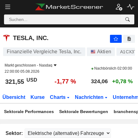
TESLA, INC.
321,55
$
-1,77 %
TESLA, INC.
Finanzielle Vergleiche Tesla, Inc.
Aktien
A1CX3T
Markt geschlossen -
Nasdaq
Nachbörslich
02:00:00
22:00:00 05.08.2026
USD
-1,77 %
321,55
324,06
+0,78 %
Übersicht
Kurse
Charts
Nachrichten
Unterneh
Sektorale Performances
Sektorale Bewertungen
branchensp
Sektor: