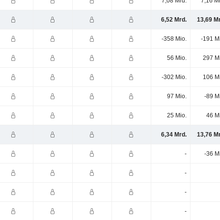
7,08 Mrd.
7,16 M
6,52 Mrd.
13,69 M
-358 Mio.
-191 M
56 Mio.
297 M
-302 Mio.
106 M
97 Mio.
-89 M
25 Mio.
46 M
6,34 Mrd.
13,76 M
-
-36 M
-
-
-