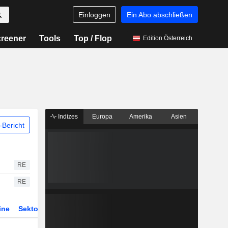
Einloggen
Ein Abo abschließen
reener
Tools
Top / Flop
Edition Österreich
Indizes
Europa
Amerika
Asien
Bericht
RE
RE
ine
Sektor
Derivate
ETFs