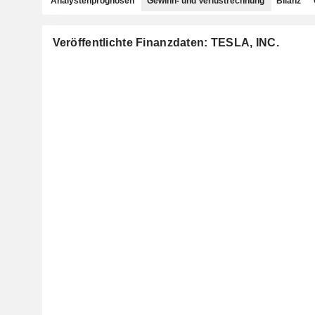
Analystenprognosen
Gewinn- und Verlustrechnung
Bilanz
Veröffentlichte Finanzdaten: TESLA, INC.