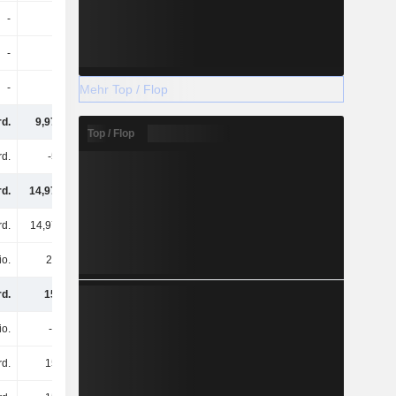
-
-
-
-
-
-
-
-
-
-
-
-
Mehr Top / Flop
rd.
9,97 Mrd.
8,99 Mrd.
5,28 Mrd.
Top / Flop
rd.
-5 Mrd.
1,84 Mrd.
1,42 Mrd.
rd.
14,97 Mrd.
7,15 Mrd.
3,86 Mrd.
rd.
14,97 Mrd.
7,15 Mrd.
3,86 Mrd.
io.
23 Mio.
-62 Mio.
-61 Mio.
rd.
15 Mrd.
7,09 Mrd.
3,79 Mrd.
io.
-2 Mio.
-39 Mio.
-
rd.
15 Mrd.
7,13 Mrd.
3,79 Mrd.