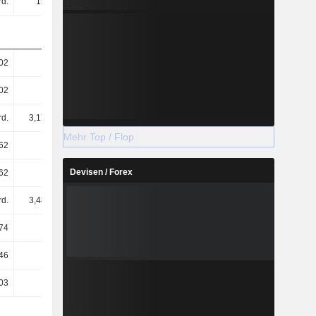
rd.
15 Mrd.
7,13 Mrd.
3,79 Mrd.
02
4,73
2,23
1,18
02
4,73
2,23
1,18
rd.
3,17 Mrd.
3,2 Mrd.
3,22 Mrd.
Mehr Top / Flop
62
4,3
2,04
1,08
Devisen / Forex
62
4,3
2,04
1,08
rd.
3,48 Mrd.
3,5 Mrd.
3,53 Mrd.
74
1,97
1,85
1
46
1,8
1,69
0,92
03
0,03
0,03
0,03