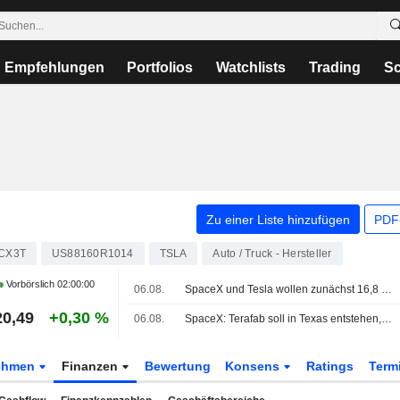
Empfehlungen
Portfolios
Watchlists
Trading
Sc
Zu einer Liste hinzufügen
PDF-
CX3T
US88160R1014
TSLA
Auto / Truck - Hersteller
Vorbörslich
02:00:00
06.08.
SpaceX und Tesla wollen zunächst 16,8 Mrd. USD in Terafab-Chipwerk in Texas investieren
20,49
+0,30 %
06.08.
SpaceX: Terafab soll in Texas entstehen, Erstinvestition von 16,8 Mrd. USD geplant
ehmen
Finanzen
Bewertung
Konsens
Ratings
Term