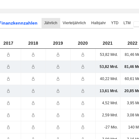
Finanzkennzahlen
Jährlich
Vierteljährlich
Halbjahr
YTD
LTM
2017
2018
2019
2020
2021
2022
53,82 Mrd.
81,46 M
53,82 Mrd.
81,46 M
40,22 Mrd.
60,61 M
13,61 Mrd.
20,85 M
4,52 Mrd.
3,95 M
2,59 Mrd.
3,08 M
-27 Mio.
140 M