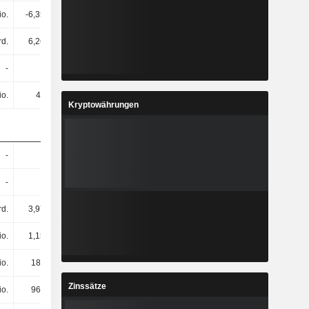
io.
-6,35 Mrd.
477 Mio.
123 Mio.
rd.
6,26 Mrd.
5,92 Mrd.
3,24 Mrd.
-
-
-
-
io.
45 Mio.
21 Mio.
12 Mio.
Kryptowährungen
-
-
-
-
-
-
-
-
rd.
3,97 Mrd.
4,54 Mrd.
6,41 Mrd.
io.
1,15 Mrd.
1,5 Mrd.
1,77 Mrd.
io.
188 Mio.
362 Mio.
337 Mio.
Zinssätze
io.
965 Mio.
1,14 Mrd.
1,43 Mrd.