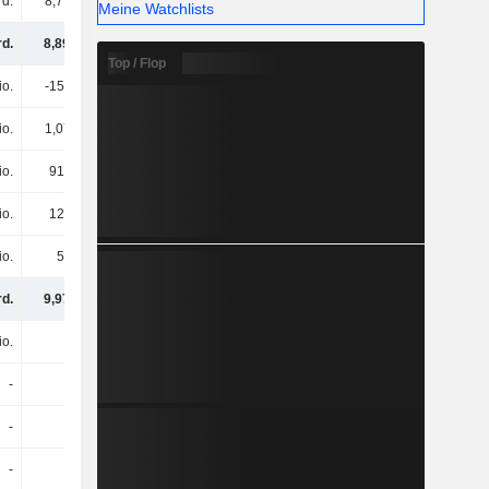
rd.
8,77 Mrd.
9,79 Mrd.
12,74 Mrd.
Meine Watchlists
rd.
8,89 Mrd.
7,66 Mrd.
4,36 Mrd.
Top / Flop
io.
-156 Mio.
-350 Mio.
-338 Mio.
io.
1,07 Mrd.
1,57 Mrd.
1,68 Mrd.
io.
910 Mio.
1,22 Mrd.
1,34 Mrd.
io.
122 Mio.
57 Mio.
407 Mio.
io.
50 Mio.
638 Mio.
-826 Mio.
rd.
9,97 Mrd.
9,57 Mrd.
5,28 Mrd.
io.
-
-583 Mio.
-
-
-
-
-
-
-
-
-
-
-
-
-