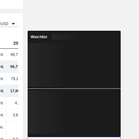
USD
Watchlist
2023
2024
2025
rd.
96,77 Mrd.
97,69 Mrd.
94,83 Mrd.
rd.
96,77 Mrd.
97,69 Mrd.
94,83 Mrd.
rd.
79,11 Mrd.
80,24 Mrd.
77,73 Mrd.
rd.
17,66 Mrd.
17,45 Mrd.
17,09 Mrd.
rd.
4,8 Mrd.
5,15 Mrd.
5,83 Mrd.
rd.
3,97 Mrd.
4,54 Mrd.
6,41 Mrd.
io.
-
101 Mio.
494 Mio.