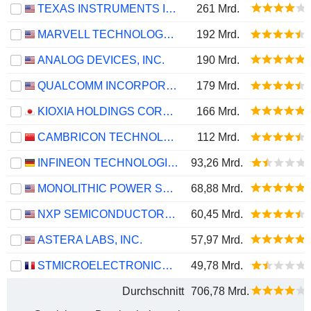
TEXAS INSTRUMENTS INCORPORATED
261 Mrd.
MARVELL TECHNOLOGY GROUP LTD
192 Mrd.
ANALOG DEVICES, INC.
190 Mrd.
QUALCOMM INCORPORATED
179 Mrd.
KIOXIA HOLDINGS CORPORATION
166 Mrd.
CAMBRICON TECHNOLOGIES CORPORATION LIMITED
112 Mrd.
INFINEON TECHNOLOGIES AG
93,26 Mrd.
MONOLITHIC POWER SYSTEMS, INC.
68,88 Mrd.
NXP SEMICONDUCTORS N.V.
60,45 Mrd.
ASTERA LABS, INC.
57,97 Mrd.
STMICROELECTRONICS N.V.
49,78 Mrd.
Durchschnitt
706,78 Mrd.