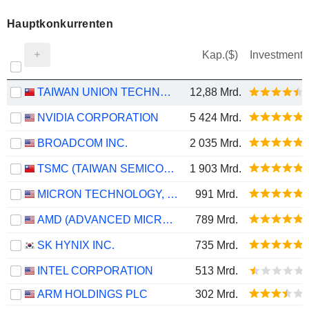
Hauptkonkurrenten
Kap.($)
Investment
TAIWAN UNION TECHNOLOGY CORPORATION
12,88 Mrd.
NVIDIA CORPORATION
5 424 Mrd.
BROADCOM INC.
2 035 Mrd.
TSMC (TAIWAN SEMICONDUCTOR MANUFACTURING COMPANY)
1 903 Mrd.
MICRON TECHNOLOGY, INC.
991 Mrd.
AMD (ADVANCED MICRO DEVICES)
789 Mrd.
SK HYNIX INC.
735 Mrd.
INTEL CORPORATION
513 Mrd.
ARM HOLDINGS PLC
302 Mrd.