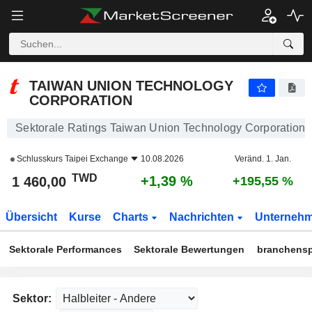
TAIWAN UNION TECHNOLOGY CORPORATION
1 460,00
NT$
+1,39 %
TAIWAN UNION TECHNOLOGY
CORPORATION
Sektorale Ratings Taiwan Union Technology Corporation
Schlusskurs
Taipei Exchange
10.08.2026
Veränd. 1. Jan.
TWD
+1,39 %
1 460,00
+195,55 %
Übersicht
Kurse
Charts
Nachrichten
Unterneh
Sektorale Performances
Sektorale Bewertungen
branchensp
Sektor: