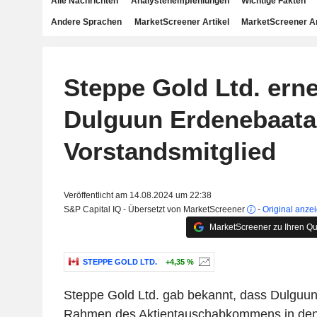
Alle Nachrichten
Analystenempfehlungen
Wichtige Fakten
Andere Sprachen
MarketScreener Artikel
MarketScreener A
Steppe Gold Ltd. ern
Dulguun Erdenebaata
Vorstandsmitglied
Veröffentlicht am 14.08.2024 um 22:38
S&P Capital IQ - Übersetzt von MarketScreener
-
Original anze
MarketScreener zu Ihren Qu
STEPPE GOLD LTD.
+4,35 %
Steppe Gold Ltd. gab bekannt, dass Dulguu
Rahmen des Aktientauschabkommens in den