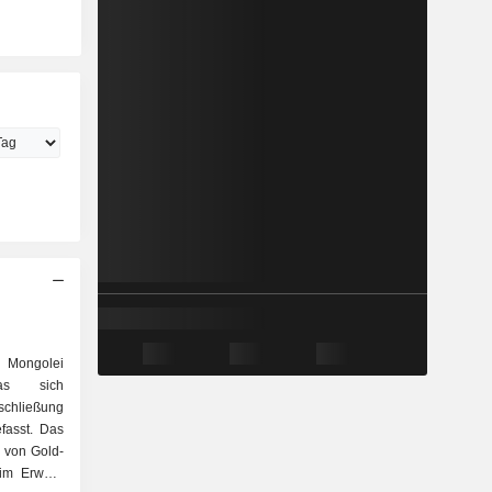
 Mongolei
das sich
rschließung
fasst. Das
b von Gold-
 im Erwerb