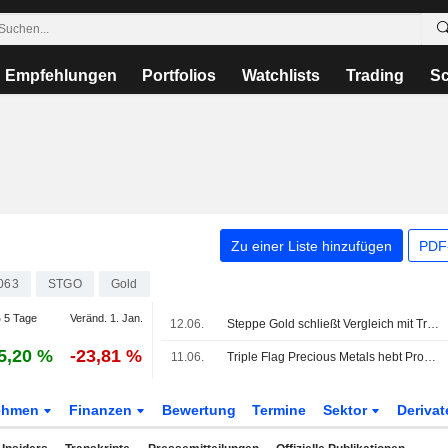
Empfehlungen
Portfolios
Watchlists
Trading
Sc
Zu einer Liste hinzufügen
PDF-
063
STGO
Gold
 5 Tage
Veränd. 1. Jan.
12.06.
Steppe Gold schließt Vergleich mit Triple Flag
5,20 %
-23,81 %
11.06.
Triple Flag Precious Metals hebt Prognose für 2026 an; Einigung mit Steppe Gold erzielt
ehmen
Finanzen
Bewertung
Termine
Sektor
Deriva