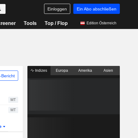
Einloggen
Ein Abo abschließen
reener
Tools
Top / Flop
Edition Österreich
Indizes
Europa
Amerika
Asien
Bericht
MT
MT
te