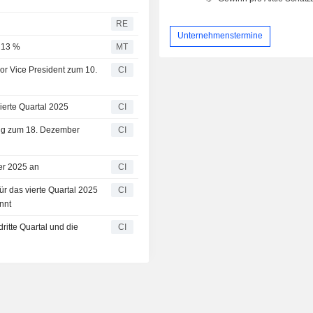
RE
Unternehmenstermine
m 13 %
MT
ior Vice President zum 10.
CI
ierte Quartal 2025
CI
ung zum 18. Dezember
CI
er 2025 an
CI
ür das vierte Quartal 2025
CI
nnt
dritte Quartal und die
CI