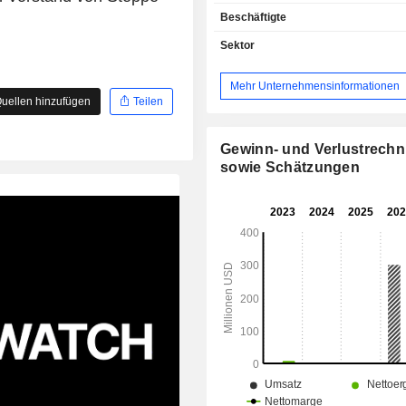
und der Erschließung von Vermögens
Beschäftigte
Mineralressourcen tätig.
Sektor
Mehr Unternehmensinformationen
uellen hinzufügen
Teilen
Gewinn- und Verlustrech
sowie Schätzungen