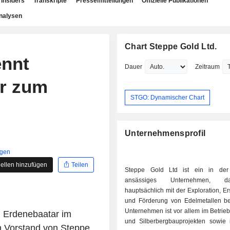
Insiders
Transkripte
Pressemitteilungen
Offizielle Publikationen
nalysen
Chart Steppe Gold Ltd.
ennt
Dauer
Zeitraum
r zum
STGO: Dynamischer Chart
Unternehmensprofil
igen
ellen hinzufügen
Teilen
Steppe Gold Ltd ist ein in der
ansässiges Unternehmen, 
hauptsächlich mit der Exploration, E
und Förderung von Edelmetallen be
Unternehmen ist vor allem im Betrie
n Erdenebaatar im
und Silberbergbauprojekten sowie
 Vorstand von Steppe