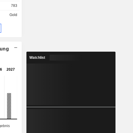
werten der
783
Gold
nung
Watchlist