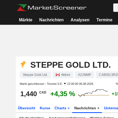
Märkte
Nachrichten
Analysen
Termine
STEPPE GOLD LTD.
Steppe Gold Ltd.
Aktien
A2JMMP
CA85913R2
Markt geschlossen -
Toronto S.E.
22:00:00 06.08.2026
%
1,440
+4,35 %
CAD
+1
Übersicht
Kurse
Charts
Nachrichten
Untern