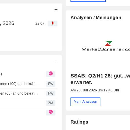
Analysen / Meinungen
, 2026
22.07.
ce
SSAB: Q2/H1 26: gut...w
erwartet.
Morgan Stanley erhöht das Kursziel für SSAB auf 115 Kronen (100) und bekräftigt 'Übergewichten' - BN
FW
Am 23. Juli 2026 um 12:48 Uhr
Pareto Securities hebt das Kursziel für SSAB auf 88 Kronen (65) an und bekräftigt die Einstufung 'Halten'
FW
Mehr Analysen
ZM
Ratings