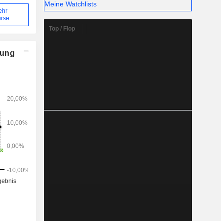
Meine Watchlists
ehr
rse
Top / Flop
nung