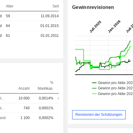
Alter
Seit
Gewinnrevisionen
ed
59
11.09.2014
ed
64
01.01.2015
ed
61
01.01.2011
%
Anzahl
Marktkap.
Verwaltungsratsmitglied
10 000
0,0014%
Chief Financial Officer (CFO)
740
0,0001%
Revisionen der Schätzungen
tand
1 100
0,0002%