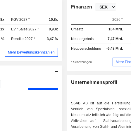
Finanzen
,8x
KGV 2027 *
10,8x
2026 *
91x
EV / Sales 2027 *
0,93x
Umsatz
104 Mrd.
8 %
Rendite 2027 *
3,47 %
Nettoergebnis
7,47 Mrd.
Nettoverschuldung
-6,48 Mrd.
Mehr Bewertungskennzahlen
Mehr Fin
* Schätzungen
Unternehmensprofil
SSAB AB ist auf die Herstellun
Vertrieb von Spezialstahl speziali
Nettoumsatz teilt sich wie folgt auf d
Aktivitäten auf: - Stahlverarbeitun
Verarbeitung von Stahl- und Alumin