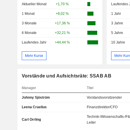
Aktueller Monat
+1,70 %
Laufendes 
1 Monat
+8,02 %
1 Jahr
3 Monate
+17,36 %
3 Jahre
6 Monate
+32,21 %
5 Jahre
Laufendes Jahr
+44,44 %
10 Jahre
Mehr Kurse
Mehr Kur
Vorstände und Aufsichtsräte: SSAB AB
Manager
Titel
Johnny Sjöström
Vorstandsvorsitzender
Leena Craelius
Finanzdirektor/CFO
Technik-/Wissenschafts-/F
Carl Orrling
Leiter