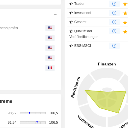
Trader
Investment
Gesamt
pean profits
Qualität der
Veröffentlichungen
ESG MSCI
d…
treme
98,92
106,5
91,94
106,5