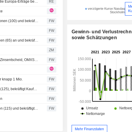
Finnlands Outokumpu verfehlt Q2-Prognose, da Kosten die Europa-Erträge belasten
RE
M
verzögerte Kurse Nasdaq
Ku
ce
Stockholm
Morgan Stanley erhöht das Kursziel für SSAB auf 115 Kronen (100) und bekräftigt 'Übergewichten' - BN
FW
FW
Gewinn- und Verlustrech
sowie Schätzungen
Pareto Securities hebt das Kursziel für SSAB auf 88 Kronen (65) an und bekräftigt die Einstufung 'Halten'
FW
ZM
Abwartender Handel an der Stockholmer Börse vor EZB-Zinsentscheid, OMXS30-Index unverändert
FW
ür knapp 1 Mio.
FW
Handelsbanken senkt Kursziel für SSAB auf 120 Kronen (125), bekräftigt Kaufempfehlung - BN
FW
en
FW
SB1 Markets erhöht das Kursziel für SSAB auf 120 Kronen (115) und bekräftigt Kaufempfehlung
FW
Mehr Finanzdaten