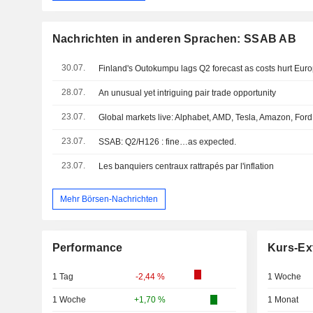
Nachrichten in anderen Sprachen: SSAB AB
30.07.
Finland's Outokumpu lags Q2 forecast as costs hurt Euro
28.07.
An unusual yet intriguing pair trade opportunity
23.07.
Global markets live: Alphabet, AMD, Tesla, Amazon, For
23.07.
SSAB: Q2/H126 : fine…as expected.
23.07.
Les banquiers centraux rattrapés par l'inflation
Mehr Börsen-Nachrichten
Performance
Kurs-Ex
1 Tag
-2,44 %
1 Woche
1 Woche
+1,70 %
1 Monat