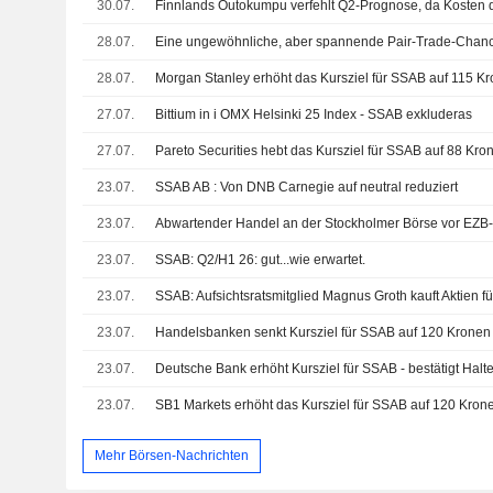
30.07.
28.07.
Eine ungewöhnliche, aber spannende Pair-Trade-Chan
28.07.
27.07.
Bittium in i OMX Helsinki 25 Index - SSAB exkluderas
27.07.
23.07.
SSAB AB : Von DNB Carnegie auf neutral reduziert
23.07.
23.07.
SSAB: Q2/H1 26: gut...wie erwartet.
23.07.
SSAB: Aufsichtsratsmitglied Magnus Groth kauft Aktien f
23.07.
23.07.
Deutsche Bank erhöht Kursziel für SSAB - bestätigt Halt
23.07.
Mehr Börsen-Nachrichten