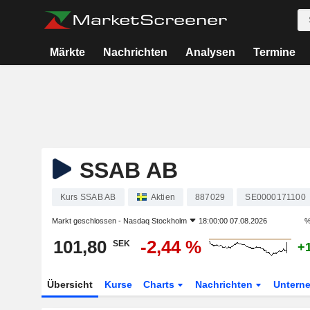
Märkte
Nachrichten
Analysen
Termine
SSAB AB
Kurs SSAB AB
Aktien
887029
SE0000171100
Markt geschlossen -
Nasdaq Stockholm
18:00:00 07.08.2026
%
101,80
-2,44 %
SEK
+
Übersicht
Kurse
Charts
Nachrichten
Untern