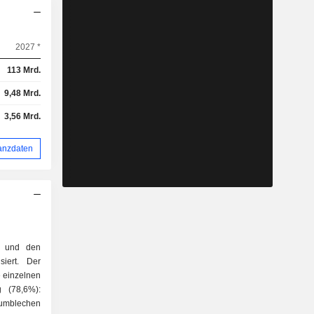
2027 *
113 Mrd.
9,48 Mrd.
3,56 Mrd.
anzdaten
g und den
siert. Der
ie einzelnen
g (78,6%):
iumblechen