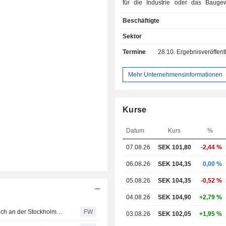
für die Industrie oder das Bauge
Gruppe ist der führende Herst
Beschäftigte
Stahlblechen in Skandinavien), Prod
laminiertem Stahl, Metallplatten und
Sektor
Stahl, der hauptsächlich in Ausrüstun
Termine
28.10.
Ergebnisveröffentlichun
Bau- und Bergbauindustrie verwe
(weltweit führender Hersteller) und 
von Sicherheitskomponenten
Mehr Unternehmensinformationen
Automobilindustrie; - Handel mit Sta
(12,8%): Metalle, Bauprodukte, 
Maschinen usw. Tibnor ist S
Kurse
führendes Stahlhandelsunternehmen;
von Baumaterialien (5,3%
Datum
Kurs
%
Construction); - Sonstiges (3
Nettoumsatz verteilt sich geographisch
07.08.26
SEK 101,80
-2,44 %
Schweden (13,9%), Finnland (9,5
(34,6%), die Vereinigten Staaten (
06.08.26
SEK 104,35
0,00 %
Sonstige (12,2%).
05.08.26
SEK 104,35
-0,52 %
04.08.26
SEK 104,90
+2,79 %
21 Aktien haben heute bislang ein neues 52-Wochen-Hoch an der Stockholmer Börse erreicht
FW
03.08.26
SEK 102,05
+1,95 %