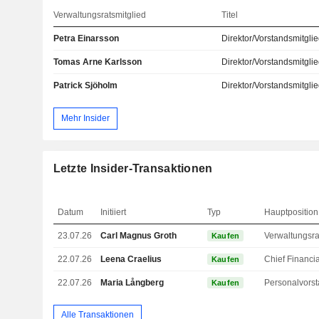
Verwaltungsratsmitglied
Titel
Petra Einarsson
Direktor/Vorstandsmitgli
Tomas Arne Karlsson
Direktor/Vorstandsmitgli
Patrick Sjöholm
Direktor/Vorstandsmitgli
Mehr Insider
Letzte Insider-Transaktionen
Datum
Initiiert
Typ
Hauptposition
23.07.26
Carl Magnus Groth
Kaufen
22.07.26
Leena Craelius
Kaufen
22.07.26
Maria Långberg
Personalvors
Kaufen
Alle Transaktionen