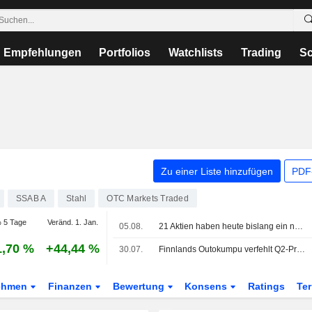
Empfehlungen
Portfolios
Watchlists
Trading
Sc
Zu einer Liste hinzufügen
PDF-
SSAB A
Stahl
OTC Markets Traded
 5 Tage
Veränd. 1. Jan.
05.08.
21 Aktien haben heute bislang ein neues 52-Wochen-Hoch an der Stockholmer Börse erreicht
1,70 %
+44,44 %
30.07.
Finnlands Outokumpu verfehlt Q2-Prognose, da Kosten die Europa-Erträge belasten
ehmen
Finanzen
Bewertung
Konsens
Ratings
Te