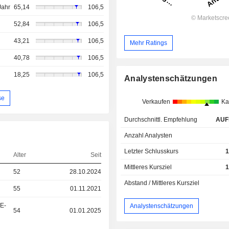
Jahr
65,14
106,5
52,84
106,5
43,21
106,5
Mehr Ratings
40,78
106,5
18,25
106,5
Analystenschätzungen
se
Verkaufen
Ka
Durchschnittl. Empfehlung
AUF
Anzahl Analysten
Letzter Schlusskurs
1
Alter
Seit
Mittleres Kursziel
1
52
28.10.2024
Abstand / Mittleres Kursziel
55
01.11.2021
&E-
Analystenschätzungen
54
01.01.2025