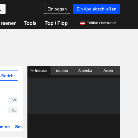
Einloggen
Ein Abo abschließen
reener
Tools
Top / Flop
Edition Österreich
Indizes
Europa
Amerika
Asien
Bericht
FW
RE
rmine
Sektor
Derivate
ETFs