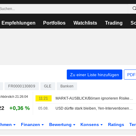
Empfehlungen
Portfolios
Watchlists
Trading
Sc
Zu einer Liste hinzufügen
PDF-
FR0000130809
GLE
Banken
hbörslich
21:26:04
11:21
MARKT-AUSBLICK/Börsen ignorieren Risiken auf eigene Gefahr
22
+0,36 %
05.08.
USD dürfte stark bleiben, Yen-Interventionen kein Gamechanger
ehmen
Finanzen
Bewertung
Konsens
Ratings
Te