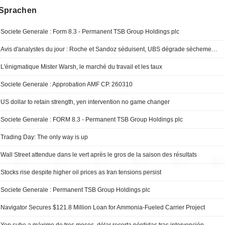
Sprachen
Societe Generale : Form 8.3 - Permanent TSB Group Holdings plc
Avis d'analystes du jour : Roche et Sandoz séduisent, UBS dégrade sèchement Sopra
L'énigmatique Mister Warsh, le marché du travail et les taux
Societe Generale : Approbation AMF CP. 260310
US dollar to retain strength, yen intervention no game changer
Societe Generale : FORM 8.3 - Permanent TSB Group Holdings plc
Trading Day: The only way is up
Wall Street attendue dans le vert après le gros de la saison des résultats
Stocks rise despite higher oil prices as Iran tensions persist
Societe Generale : Permanent TSB Group Holdings plc
Navigator Secures $121.8 Million Loan for Ammonia-Fueled Carrier Project