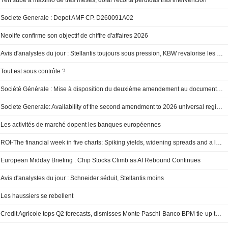
Yen sube a máximo de tres meses, dólar recorta pérdidas tras intervención
Societe Generale : Depot AMF CP. D260091A02
Neolife confirme son objectif de chiffre d'affaires 2026
Avis d'analystes du jour : Stellantis toujours sous pression, KBW revalorise les banques françaises
Tout est sous contrôle ?
Société Générale : Mise à disposition du deuxième amendement au document d’enregistrement universel 2026 et du rapport financier semestriel
Societe Generale: Availability of the second amendment to 2026 universal registration document and of the interim financial report
Les activités de marché dopent les banques européennes
ROI-The financial week in five charts: Spiking yields, widening spreads and a long, cold winter
European Midday Briefing : Chip Stocks Climb as AI Rebound Continues
Avis d'analystes du jour : Schneider séduit, Stellantis moins
Les haussiers se rebellent
Credit Agricole tops Q2 forecasts, dismisses Monte Paschi-Banco BPM tie-up talk