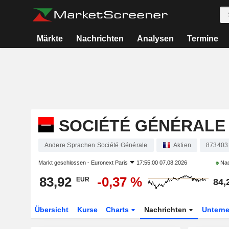
Märkte
Nachrichten
Analysen
Termine
SOCIÉTÉ GÉNÉRALE
Andere Sprachen Société Générale
Aktien
873403
Markt geschlossen -
Euronext Paris
17:55:00 07.08.2026
Nac
83,92
-0,37 %
EUR
84,
Übersicht
Kurse
Charts
Nachrichten
Untern