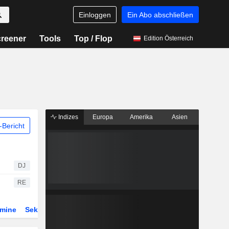
Einloggen
Ein Abo abschließen
reener
Tools
Top / Flop
Edition Österreich
Indizes
Europa
Amerika
Asien
Bericht
DJ
RE
rmine
Sektor
Derivate
ETFs