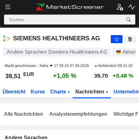
SIEMENS HEALTHINEERS AG
39,51
€
+1,05 %
SIEMENS HEALTHINEERS AG
Andere Sprachen Siemens Healthineers AG
Aktien
Markt geschlossen -
Xetra
17:35:24 07.08.2026
Vorbörslich
08:31:18
EUR
+1,05 %
39,51
39,70
+0,48 %
Übersicht
Kurse
Charts
Nachrichten
Unterneh
Alle Nachrichten
Analystenempfehlungen
Wichtige F
Andere Sprachen