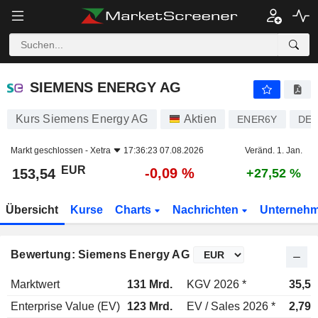
SIEMENS ENERGY AG
153,54
€
-0,09 %
SIEMENS ENERGY AG
Kurs Siemens Energy AG
Aktien
ENER6Y
DE0
Markt geschlossen -
Xetra
17:36:23 07.08.2026
Veränd. 1. Jan.
EUR
-0,09 %
153,54
+27,52 %
Übersicht
Kurse
Charts
Nachrichten
Unterneh
Bewertung: Siemens Energy AG
Marktwert
131 Mrd.
KGV 2026 *
35,5x
Enterprise Value (EV)
123 Mrd.
EV / Sales 2026 *
2,79x