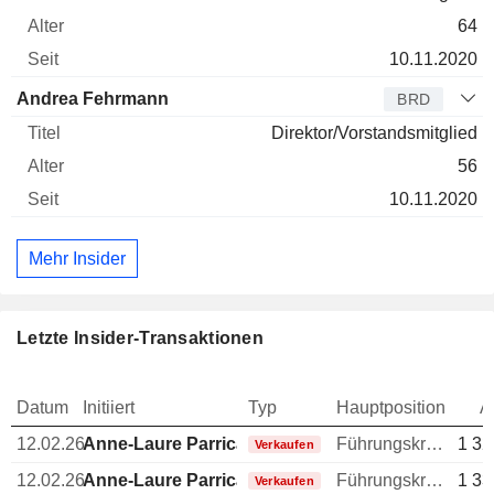
64
10.11.2020
Andrea Fehrmann
BRD
Direktor/Vorstandsmitglied
56
10.11.2020
Mehr Insider
Letzte Insider-Transaktionen
Datum
Initiiert
Typ
Hauptposition
A
12.02.26
Anne-Laure Parrical de Chammard
Führungskraft / leitender Angestellter
1 32
Verkaufen
12.02.26
Anne-Laure Parrical de Chammard
Führungskraft / leitender Angestellter
1 33
Verkaufen