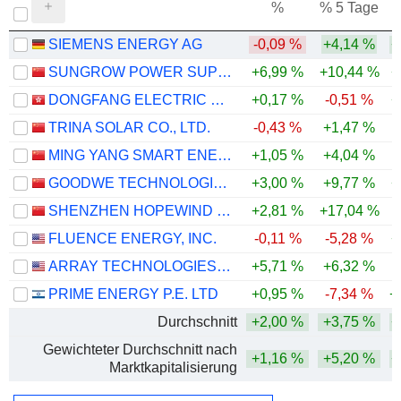
%
% 5 Tage
%
SIEMENS ENERGY AG
-0,09 %
+4,14 %
+
SUNGROW POWER SUPPLY CO., LTD.
+6,99 %
+10,44 %
+
DONGFANG ELECTRIC CORPORATION LIMITED
+0,17 %
-0,51 %
+
TRINA SOLAR CO., LTD.
-0,43 %
+1,47 %
-
MING YANG SMART ENERGY GROUP LIMITED
+1,05 %
+4,04 %
GOODWE TECHNOLOGIES CO., LTD.
+3,00 %
+9,77 %
+
SHENZHEN HOPEWIND ELECTRIC CO., LTD.
+2,81 %
+17,04 %
-
FLUENCE ENERGY, INC.
-0,11 %
-5,28 %
+
ARRAY TECHNOLOGIES, INC.
+5,71 %
+6,32 %
PRIME ENERGY P.E. LTD
+0,95 %
-7,34 %
+
Durchschnitt
+2,00 %
+3,75 %
+
Gewichteter Durchschnitt nach
+1,16 %
+5,20 %
+
Marktkapitalisierung