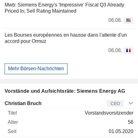
Mwb: Siemens Energy's 'Impressive' Fiscal Q3 Already
Priced In; Sell Rating Maintained
06.08.
Les Bourses européennes en hausse dans l'attente d'un
accord pour Ormuz
06.08.
Mehr Börsen-Nachrichten
Vorstände und Aufsichtsräte: Siemens Energy AG
Manager
Titel
Alter
Seit
Christian Bruch
CEO
Vorstandsvorsitzender
56
01.05.2020