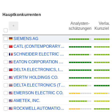
Hauptkonkurrenten
Analysten-
Verlauf
schätzungen
Kursziel 
SIEMENS AG
CATL (CONTEMPORARY AMPEREX TECHNOLOGY)
SCHNEIDER ELECTRIC SE
EATON CORPORATION PLC
DELTA ELECTRONICS, INC.
VERTIV HOLDINGS CO.
DELTA ELECTRONICS (THAILAND)
EMERSON ELECTRIC CO.
AMETEK, INC.
ROCKWELL AUTOMATION, INC.