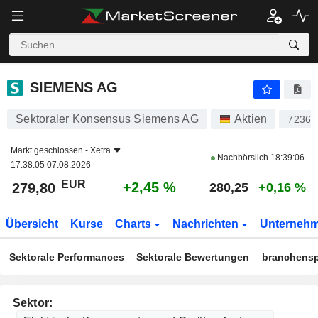
SIEMENS AG
279,80
€
+2,45 %
SIEMENS AG
Sektoraler Konsensus Siemens AG
Aktien
72361
Markt geschlossen -
Xetra
Nachbörslich
18:39:06
17:38:05 07.08.2026
EUR
+2,45 %
279,80
280,25
+0,16 %
Übersicht
Kurse
Charts
Nachrichten
Unterneh
Sektorale Performances
Sektorale Bewertungen
branchensp
Sektor: