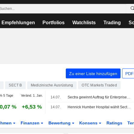
Empfehlungen
Portfolios
Watchlists
Trading
Sc
Zu einer Liste hinzufügen
PDF-
4
SECT B
Medizinische Ausrüstung
OTC Markets Traded
% 5 Tage
Veränd. 1. Jan.
14.07.
Sectra gewinnt Auftrag für Enterprise-Imaging-Software von kanadischem Krankenhaus
0,07 %
+6,53 %
14.07.
Hennick Humber Hospital wählt Sectra AB für Sectra One Cloud, um Patientendiagnostik durch verbesserte Radiologie-Workflows zu beschleunigen
ehmen
Finanzen
Bewertung
Konsens
Ratings
Te