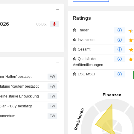
Ratings
2026
05.06.
Trader
Investment
Gesamt
Qualität der
Veröffentlichungen
ESG MSCI
um 'Halten' bestätigt
FW
ufung 'Kaufen' bestätigt
FW
 eine starke Entwicklung
FW
an - 'Buy' bestätigt
FW
 Momentum
FW