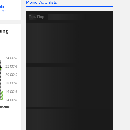
Meine Watchlists
ehr
rse
Top / Flop
nung