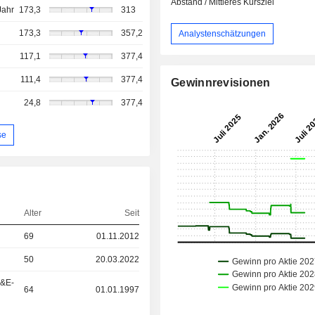
Abstand / Mittleres Kursziel
Jahr
173,3
313
173,3
357,2
Analystenschätzungen
117,1
377,4
111,4
377,4
Gewinnrevisionen
24,8
377,4
se
Alter
Seit
69
01.11.2012
50
20.03.2022
F&E-
64
01.01.1997