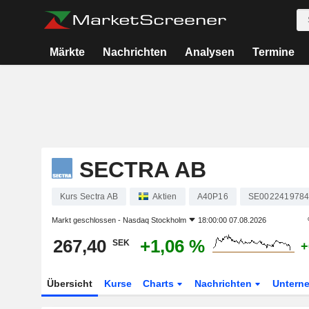
Märkte
Nachrichten
Analysen
Termine
SECTRA AB
Kurs Sectra AB
Aktien
A40P16
SE002241978
Markt geschlossen -
Nasdaq Stockholm
18:00:00 07.08.2026
267,40
+1,06 %
SEK
+
Übersicht
Kurse
Charts
Nachrichten
Untern