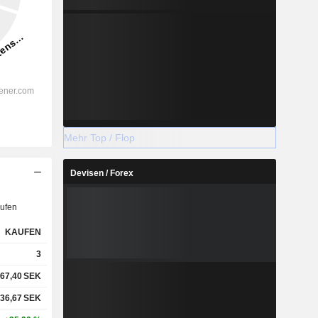
Mehr Top / Flop
Devisen / Forex
ufen
KAUFEN
3
67,40
SEK
36,67
SEK