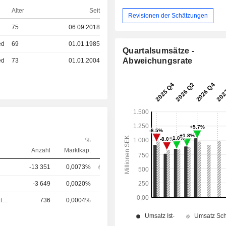
Alter
Seit
Revisionen der Schätzungen
75
06.09.2018
ed
69
01.01.1985
Quartalsumsätze -
Abweichungsrate
ed
73
01.01.2004
%
Anzahl
Marktkap.
-13 351
0,0073%
-3 649
0,0020%
Verwaltungsratsmitglied
736
0,0004%