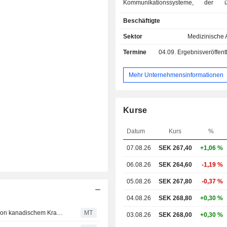
Kommunikationssysteme, der 
Tochtergesellschaft Sectra Communi
Beschäftigte
betrieben wird, bietet Sicherheitsl
Kunden, die mit Verschlusssache
Sektor
Medizinische 
darunter Regierungsbe
Termine
04.09.
Ergebnisveröffentlichun
Verteidigungsministerien und 
Funktionen der Gesellschaft in ga
Der Geschäftsbereich Medical Sy
Mehr Unternehmensinformationen
über die Tochtergesellschaft Sectr
operiert, bietet Informationstechno
Lösungen, Softwarelizenzen, Ser
Kurse
Upgrade-Vereinbarungen, Online
Beratungsdienste und Schulu
Datum
Kurs
%
öffentliche und private Gesundheitsdi
an. Das Unternehmen hat Niederla
07.08.26
SEK 267,40
+1,06 %
12 Ländern und arbeitet weltweit mi
zusammen. Zum 30. April 2012 
06.08.26
SEK 264,60
-1,19 %
Unternehmen sechs d
05.08.26
SEK 267,80
-0,37 %
Tochtergesellschaften, die sich z
seinem Besitz befanden, sowie 1
04.08.26
SEK 268,80
+0,30 %
gehaltene Tochtergesellschaften, d
Sectra gewinnt Auftrag für Enterprise-Imaging-Software von kanadischem Krankenhaus
MT
03.08.26
SEK 268,00
+0,30 %
100 % in seinem Besitz befanden.