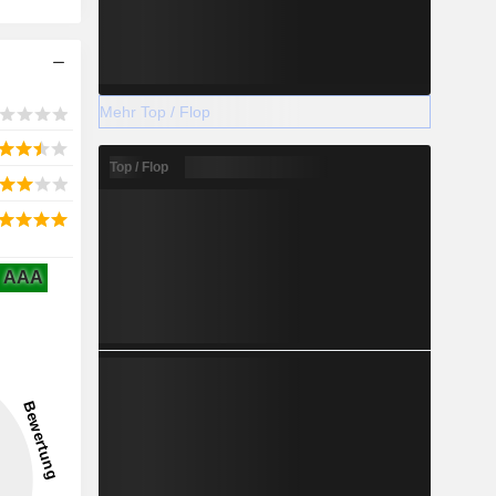
Mehr Top / Flop
Top / Flop
AAA