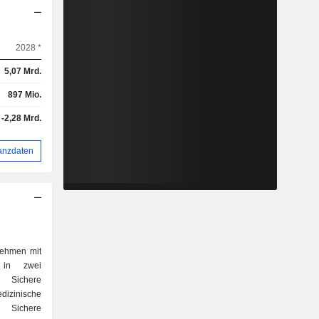
2028 *
5,07 Mrd.
897 Mio.
-2,28 Mrd.
anzdaten
nehmen mit
 in zwei
 Sichere
izinische
h Sichere