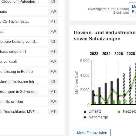
Hennick Humber Hospital wählt Sectra AB für Sectra One Cloud, um Patientendiagnostik durch verbesserte Radiologie-Workflows zu beschleunigen
CI
M
verzögerte Kurse Nasdaq
Ku
haus
FW
Stockholm
d C5-Typ-2-Testat
MT
kat
FW
Gewinn- und Verlustrech
sowie Schätzungen
Dayton Children's Hospital entscheidet sich für Ophthalmologie-Lösung von Sectra AB zur Vereinheitlichung der Bildgebung über Fachbereiche hinweg
CI
haus eingeführt
MT
o. verkauft
FW
ie-Lösung in Betrieb
FW
Sectra AB meldet Rahmenvertrag fuer operative Cybersicherheit kritischer Infrastruktur durch die schwedische Behoerde fuer Zivilschutz
CI
tleistungen in Schweden
MT
te in Schweden
FW
Sectra sichert sich Enterprise-Imaging-Softwarevertrag mit Deutschlands MVZ MedDiagnost
MT
Mehr Finanzdaten