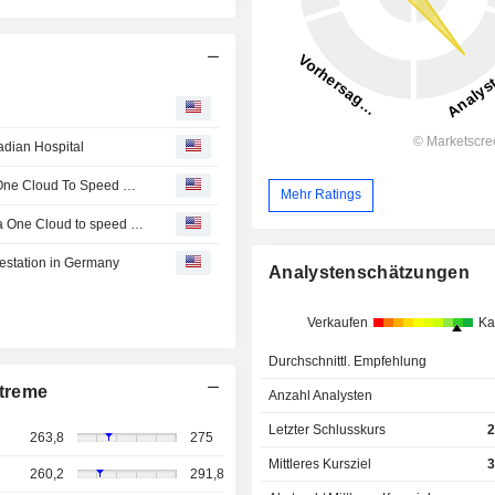
adian Hospital
Hennick Humber Hospital Selects Sectra AB For Sectra One Cloud To Speed Up Patient Diagnostics With Improved Radiology Workflows
Mehr Ratings
Hennick Humber Hospital in Canada has selected Sectra One Cloud to speed up patient diagnostics with improved radiology workflows
testation in Germany
Analystenschätzungen
Verkaufen
Ka
Durchschnittl. Empfehlung
treme
Anzahl Analysten
Letzter Schlusskurs
2
263,8
275
Mittleres Kursziel
3
260,2
291,8