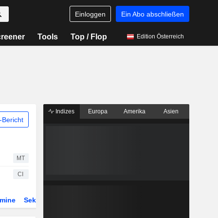
Einloggen
Ein Abo abschließen
reener
Tools
Top / Flop
Edition Österreich
Indizes
Europa
Amerika
Asien
Bericht
MT
CI
rmine
Sektor
Derivate
ETFs