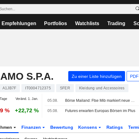
Empfehlungen
Portfolios
Watchlists
Trading
Sc
MO S.P.A.
Zu einer Liste hinzufügen
PDF-
A1JB7F
IT0004712375
SFER
Kleidung und Accessoires
Tage
Veränd. 1. Jan.
05.08.
Börse Mailand: Ftse Mib markiert neue Rekordstände, Verteidigungswerte gefragt, Safilo springt an
79 %
+22,72 %
05.08.
Futures erwarten Europas Börsen im Plus
ehmen
Finanzen
Bewertung
Konsens
Ratings
Term