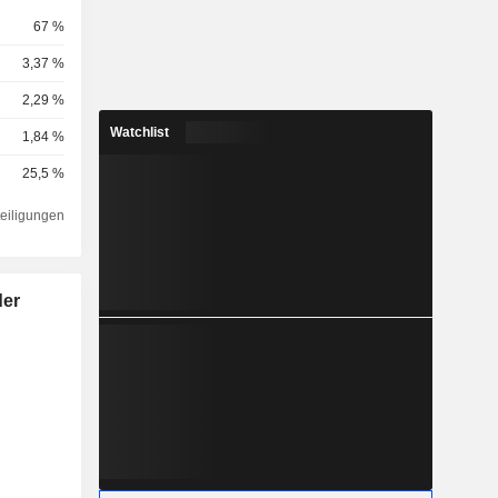
67 %
3,37 %
2,29 %
Watchlist
1,84 %
25,5 %
teiligungen
der