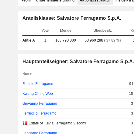
Profil
Unternehmensführung
Aktionärsstruktur
Insider-Tr
Anteilsklasse: Salvatore Ferragamo S.p.A.
Vote
Menge
Streubesitz
K
Aktie A
1
168 790 000
63 960 288
( 37,89 %)
Hauptanteilseigner: Salvatore Ferragamo S.p.A
Name
Familie Ferragamo
91
Kwong Ching Woo
10
Giovanna Ferragamo
3
Ferruccio Ferragamo
3
Estate of Fulvia Ferragamo Visconti
3
Leonardo Ferragamo
3