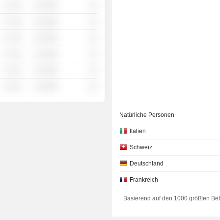
░ ░░░
░░░░%
░░
░ ░░░
░░░░%
░░
░ ░░░
░░░░%
░░
░ ░░░
░░░░%
░░
░ ░░░
░░░░%
░░
░ ░░░
░░░░%
░░
Natürliche Personen
Italien
Schweiz
Deutschland
Frankreich
Basierend auf den 1000 größten Be