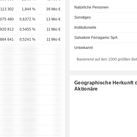
Natürliche Personen
 113 302
1,844 %
39 Mio €
Sonstiges
 075 480
0,6372 %
13 Mio €
Institutionelle
920 812
0,5455 %
11 Mio €
Salvatore Ferragamo SpA
884 641
0,5241 %
11 Mio €
Unbekannt
░ ░░░
░░░░%
░░
Basierend auf den 1000 größten Be
░ ░░░
░░░░%
░░
░ ░░░
░░░░%
░░
░ ░░░
░░░░%
░░
Geographische Herkunft 
Aktionäre
░ ░░░
░░░░%
░░
░ ░░░
░░░░%
░░
░ ░░░
░░░░%
░░
░ ░░░
░░░░%
░░
░ ░░░
░░░░%
░░