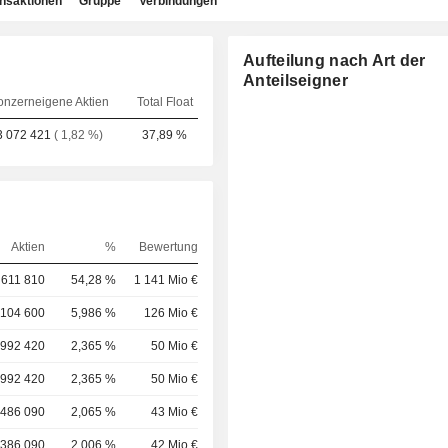
ansaktionen
Gruppe
Verbindungen
Aufteilung nach Art der
Anteilseigner
onzerneigene Aktien
Total Float
3 072 421
( 1,82 %)
37,89 %
.
Aktien
%
Bewertung
 611 810
54,28 %
1 141 Mio €
 104 600
5,986 %
126 Mio €
 992 420
2,365 %
50 Mio €
 992 420
2,365 %
50 Mio €
 486 090
2,065 %
43 Mio €
 386 090
2,006 %
42 Mio €