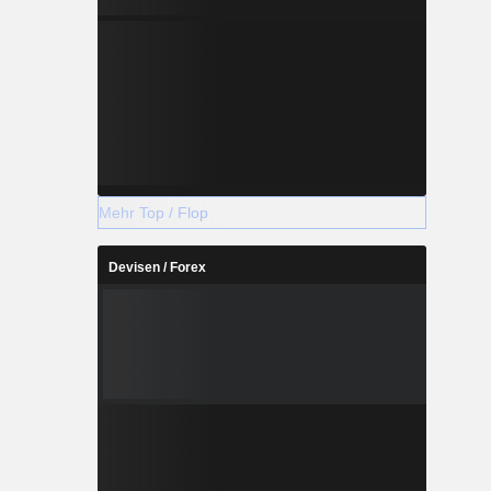
rragamo,
e Beratung
 Ferragamo
 Japan, im
Mittel- und
Mehr Top / Flop
Devisen / Forex