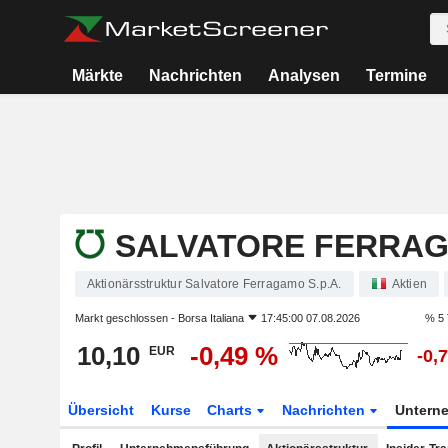
Märkte
Nachrichten
Analysen
Termine
SALVATORE FERRAGA
Aktionärsstruktur Salvatore Ferragamo S.p.A.
Aktien
Markt geschlossen -
Borsa Italiana
17:45:00 07.08.2026
% 5 
10,10
-0,49 %
EUR
-0,
Übersicht
Kurse
Charts
Nachrichten
Untern