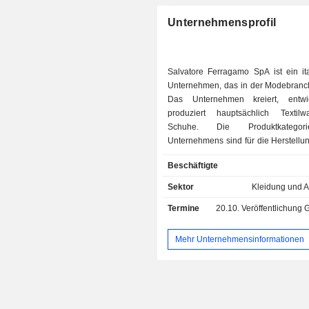
Unternehmensprofil
Salvatore Ferragamo SpA ist ein ita
Unternehmen, das in der Modebranche
Das Unternehmen kreiert, entwi
produziert hauptsächlich Textil
Schuhe. Die Produktkatego
Unternehmens sind für die Herstellu
Verkauf von Schuhen, Lederwaren
Beschäftigte
und Accessoires für Männer u
zuständig. Zu den Produkten des Un
Sektor
Kleidung und A
gehören auch Parfüms und Brillen
Termine
20.10.
Veröffentlichung Geschäftsentwick
Marke Salvatore Ferragamo
Lizenzmarke Ungaro. Die Prod
Unternehmens werden hauptsächlic
Mehr Unternehmensinformationen
Netzwerk von Markengeschäften vertr
sowohl direkt als auch von Dritt
werden, sowie über Kaufhä
Multimarken-Fachgeschäfte. Zu den A
des Unternehmens gehören 