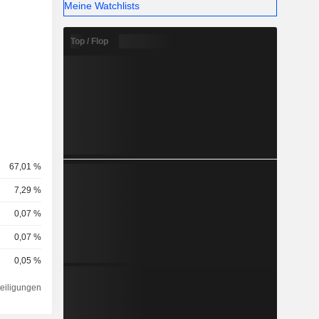
Meine Watchlists
Top / Flop
67,01 %
7,29 %
0,07 %
0,07 %
0,05 %
teiligungen