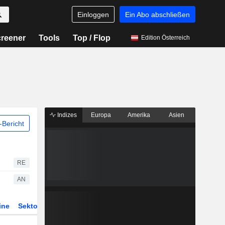
Einloggen
Ein Abo abschließen
reener
Tools
Top / Flop
Edition Österreich
Indizes
Europa
Amerika
Asien
Bericht
RE
AN
ine
Sektor
Derivate
ETFs