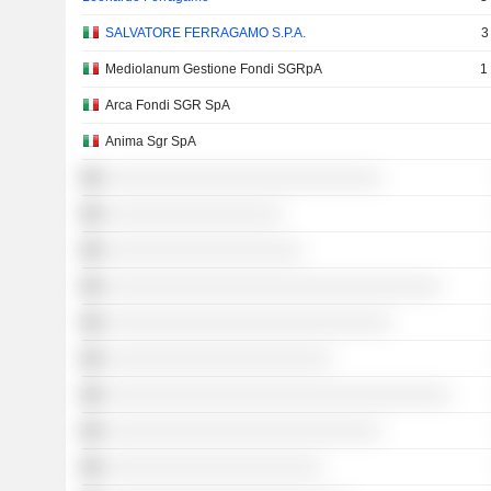
SALVATORE FERRAGAMO S.P.A.
3
Mediolanum Gestione Fondi SGRpA
1
Arca Fondi SGR SpA
Anima Sgr SpA
░░░░░░░░░░░░░░░░░░░░░░░░░░░░
░░░░░░░░░░░░░░░░░░
░░░░░░░░░░░░░░░░░░░░
░░░░░░░░░░░░░░░░░░░░░░░░░░░░░░░░░░
░░░░░░░░░░░░░░░░░░░░░░░░░░░░░
░░░░░░░░░░░░░░░░░░░░░░░
░░░░░░░░░░░░░░░░░░░░░░░░░░░░░░░░░░░
░░░░░░░░░░░░░░░░░░░░░░░░░░░░
░░░░░░░░░░░░░░░░░░░░░░