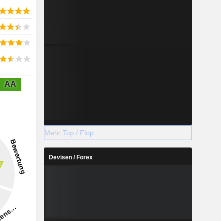
AA
Mehr Top / Flop
Devisen / Forex