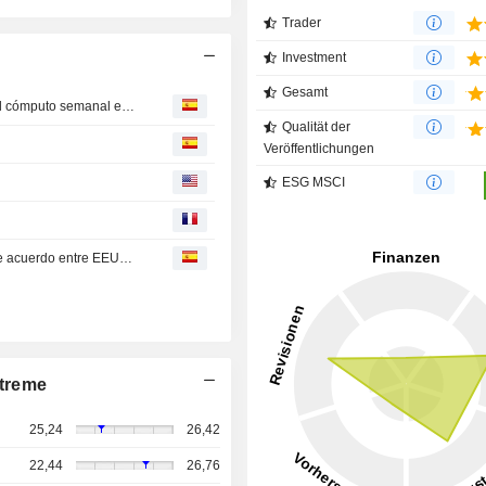
Trader
Investment
Gesamt
El IBEX 35 afloja a la espera del empleo de EEUU con el cómputo semanal en positivo
Qualität der
Veröffentlichungen
ESG MSCI
El IBEX 35 extiende racha alcista ante las esperanzas de acuerdo entre EEUU e Irán
treme
25,24
26,42
22,44
26,76