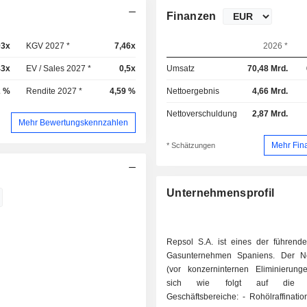
Finanzen
93x
KGV 2027 *
7,46x
2026 *
43x
EV / Sales 2027 *
0,5x
Umsatz
70,48 Mrd.
2 %
Rendite 2027 *
4,59 %
Nettoergebnis
4,66 Mrd.
Nettoverschuldung
2,87 Mrd.
Mehr Bewertungskennzahlen
Mehr Fin
* Schätzungen
Unternehmensprofil
Repsol S.A. ist eines der führend
Gasunternehmen Spaniens. Der Ne
(vor konzerninternen Eliminierungen
sich wie folgt auf die e
Geschäftsbereiche: - Rohölraffination (56,7 %;