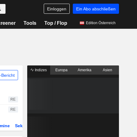
Einloggen
Ein Abo abschließen
reener
Tools
Top / Flop
Edition Österreich
Indizes
Europa
Amerika
Asien
Bericht
RE
RE
rmine
Sektor
Derivate
ETFs