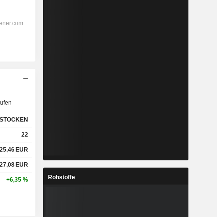
ufen
STOCKEN
22
25,46
EUR
27,08
EUR
Rohstoffe
+6,35 %