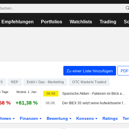
Empfehlungen
Portfolios
Watchlists
Trading
Sc
Zu einer Liste hinzufügen
PDF-
15
REP
Erdöl / Gas - Marketing
OTC Markets Traded
 Tage
Veränd. 1. Jan.
08:48
Spanische Aktien - Faktoren im Blick am 7. Aug
,58 %
+61,38 %
06.08.
Der IBEX 35 setzt seine Aufwärtsserie fort - getragen von Hoffnungen auf ein Abkommen zwischen den USA und Iran
ehmen
Finanzen
Bewertung
Konsens
Ratings
Te