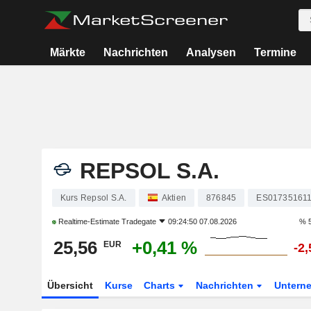
Märkte
Nachrichten
Analysen
Termine
REPSOL S.A.
Kurs Repsol S.A.
Aktien
876845
ES01735161
Realtime-Estimate
Tradegate
09:24:50 07.08.2026
% 5
25,56
+0,41 %
EUR
-2
Übersicht
Kurse
Charts
Nachrichten
Untern