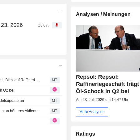
Analysen / Meinungen
 23, 2026
23.07.
Repsol: Repsol:
Berenberg hebt Kursziel und Prognosen für Repsol an - mit Blick auf Raffineriemargen und ausgeweitetes Aktienrückkaufprogramm
MT
Raffineriegeschäft träg
in Q2 bei
Öl-Schock in Q2 bei
Am 23. Juli 2026 um 14:47 Uhr
ndelsupdate an
MT
Berenberg optimistisch für Repsol angesichts Erwartungen an höheres Aktienrückkaufprogramm im GJ26
MT
Mehr Analysen
Ratings