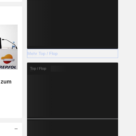
Mehr Top / Flop
Top / Flop
t zum