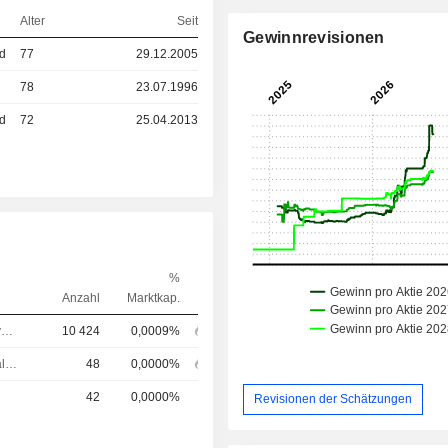
Alter
Seit
Gewinnrevisionen
ed
77
29.12.2005
78
23.07.1996
ed
72
25.04.2013
%
Anzahl
Marktkap.
Chief Executive Officer (CEO)
10 424
0,0009%
Chief Financial Officer (CFO)
48
0,0000%
42
0,0000%
Revisionen der Schätzungen