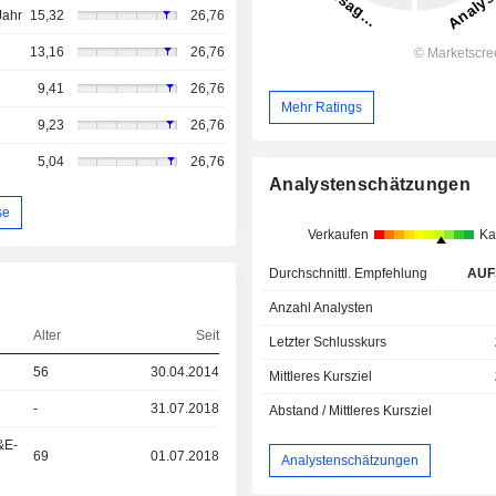
Jahr
15,32
26,76
13,16
26,76
9,41
26,76
Mehr Ratings
9,23
26,76
5,04
26,76
Analystenschätzungen
se
Verkaufen
Ka
Durchschnittl. Empfehlung
AUF
Anzahl Analysten
Alter
Seit
Letzter Schlusskurs
56
30.04.2014
Mittleres Kursziel
-
31.07.2018
Abstand / Mittleres Kursziel
&E-
69
01.07.2018
Analystenschätzungen