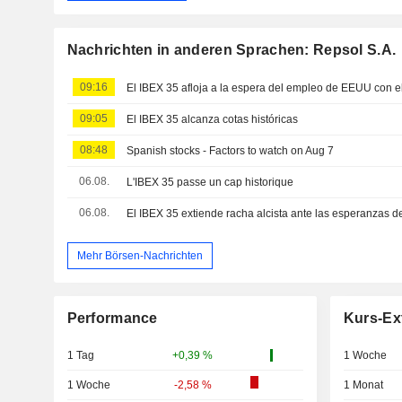
Nachrichten in anderen Sprachen: Repsol S.A.
09:16
09:05
El IBEX 35 alcanza cotas históricas
08:48
Spanish stocks - Factors to watch on Aug 7
06.08.
L'IBEX 35 passe un cap historique
06.08.
Mehr Börsen-Nachrichten
Performance
Kurs-Ex
1 Tag
+0,39 %
1 Woche
1 Woche
-2,58 %
1 Monat