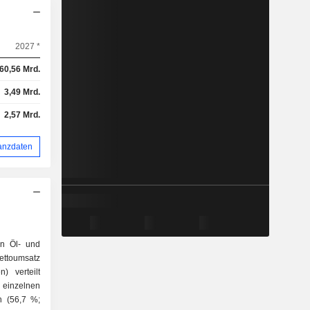
2027 *
60,56 Mrd.
3,49 Mrd.
2,57 Mrd.
anzdaten
en Öl- und
ttoumsatz
) verteilt
inzelnen