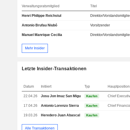
Verwaltungsratsmitglied
Titel
Henri Philippe Reichstul
Direktor/Vorstandsmitgli
Antonio Brufau Niubó
Vorsitzender
Manuel Manrique Cecilia
Direktor/Vorstandsmitgli
Mehr Insider
Letzte Insider-Transaktionen
Datum
Initiiert
Typ
Hauptposition
22.04.26
Josu Jon Imaz San Miguel
Kaufen
17.04.26
Antonio Lorenzo Sierra
Kaufen
19.03.26
Heredero Juan Abascal
Kaufen
Alle Transaktionen