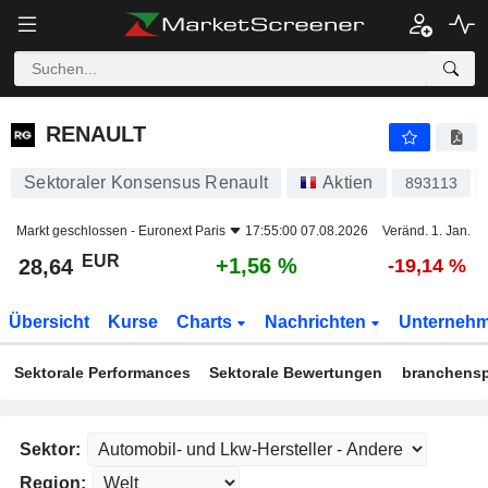
RENAULT
28,64
€
+1,56 %
RENAULT
Sektoraler Konsensus Renault
Aktien
893113
Markt geschlossen -
Euronext Paris
17:55:00 07.08.2026
Veränd. 1. Jan.
EUR
+1,56 %
28,64
-19,14 %
Übersicht
Kurse
Charts
Nachrichten
Unterneh
Sektorale Performances
Sektorale Bewertungen
branchensp
Sektor:
Region: