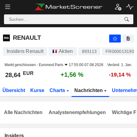
RENAULT
28,64
€
+1,56 %
RENAULT
Insiders Renault
Aktien
893113
FR0000131906
Markt geschlossen -
Euronext Paris
17:55:00 07.08.2026
Veränd. 1. Jan.
EUR
+1,56 %
28,64
-19,14 %
Übersicht
Kurse
Charts
Nachrichten
Unterneh
Alle Nachrichten
Analystenempfehlungen
Wichtige F
Insiders