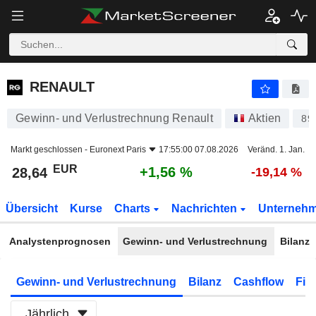
RENAULT
28,64
€
+1,56 %
RENAULT
Gewinn- und Verlustrechnung Renault
Aktien
89
Markt geschlossen -
Euronext Paris
17:55:00 07.08.2026
Veränd. 1. Jan.
EUR
+1,56 %
28,64
-19,14 %
Übersicht
Kurse
Charts
Nachrichten
Unterneh
Analystenprognosen
Gewinn- und Verlustrechnung
Bilanz
Gewinn- und Verlustrechnung
Bilanz
Cashflow
Fin
Jährlich