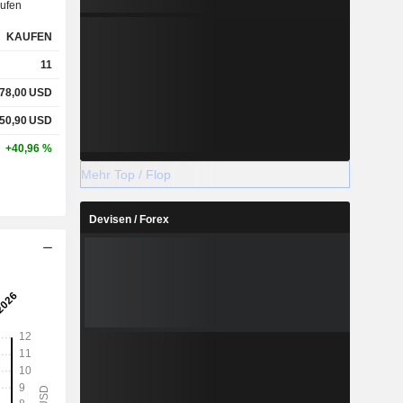
ufen
KAUFEN
11
78,00
USD
50,90
USD
+40,96 %
Mehr Top / Flop
Devisen / Forex