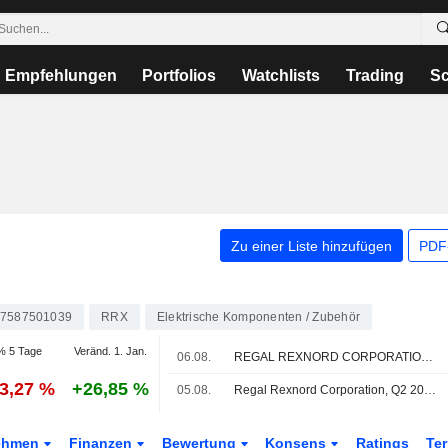
Empfehlungen
Portfolios
Watchlists
Trading
Sc
Zu einer Liste hinzufügen
PDF-
7587501039
RRX
Elektrische Komponenten / Zubehör
% 5 Tage
Veränd. 1. Jan.
06.08.
REGAL REXNORD CORPORATION : Deutsche Bank Securities bleibt bei seiner Kaufempfehlung
13,27 %
+26,85 %
05.08.
Regal Rexnord Corporation, Q2 2026 Earnings Call, Aug 05, 2026
ehmen
Finanzen
Bewertung
Konsens
Ratings
Te