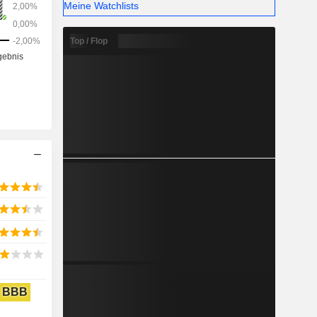
Meine Watchlists
Top / Flop
BBB