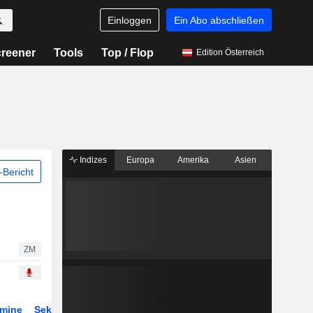
Einloggen
Ein Abo abschließen
reener
Tools
Top / Flop
Edition Österreich
Indizes
Europa
Amerika
Asien
Bericht
ZM
rmine
Sektor
Derivate
ETFs