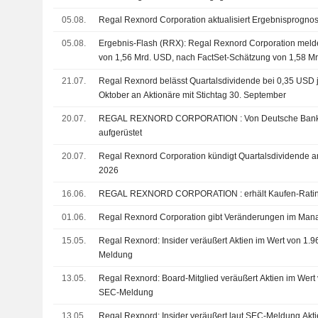
05.08.
Regal Rexnord Corporation aktualisiert Ergebnisprognos
05.08.
Ergebnis-Flash (RRX): Regal Rexnord Corporation melde
von 1,56 Mrd. USD, nach FactSet-Schätzung von 1,58 M
21.07.
Regal Rexnord belässt Quartalsdividende bei 0,35 USD j
Oktober an Aktionäre mit Stichtag 30. September
20.07.
REGAL REXNORD CORPORATION : Von Deutsche Bank Securities zum Kaufen
aufgerüstet
20.07.
Regal Rexnord Corporation kündigt Quartalsdividende a
2026
16.06.
REGAL REXNORD CORPORATION : erh
01.06.
Regal Rexnord Corporation gibt Veränderungen im Ma
15.05.
Regal Rexnord: Insider veräußert Aktien im Wert von 1.
Meldung
13.05.
Regal Rexnord: Board-Mitglied veräußert Aktien im Wert 
SEC-Meldung
13.05.
Regal Rexnord: Insider veräußert laut SEC-Meldung Akti