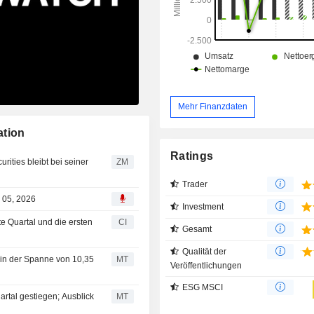
Ventilatoren und Gebläse.
Mehr Finanzdaten
ation
Ratings
ZM
Trader
 05, 2026
Investment
e Quartal und die ersten
CI
Gesamt
Qualität der
 in der Spanne von 10,35
MT
Veröffentlichungen
ESG MSCI
rtal gestiegen; Ausblick
MT