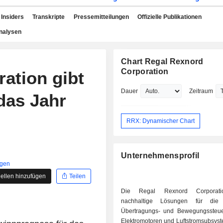
Insiders
Transkripte
Pressemitteilungen
Offizielle Publikationen
nalysen
Chart Regal Rexnord
Corporation
ation gibt
Dauer
Zeitraum
das Jahr
RRX: Dynamischer Chart
Unternehmensprofil
igen
ellen hinzufügen
Teilen
Die Regal Rexnord Corporatio
nachhaltige Lösungen für die A
Übertragungs- und Bewegungssteue
Elektromotoren und Luftstromsubsyst