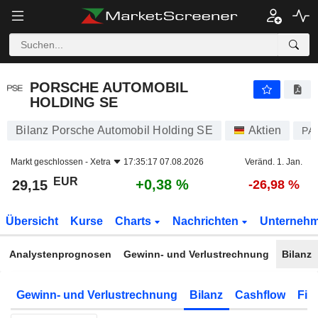
PORSCHE AUTOMOBIL HOLDING SE
29,15
€
+0,38 %
PORSCHE AUTOMOBIL
HOLDING SE
Bilanz Porsche Automobil Holding SE
Aktien
PA
Markt geschlossen -
Xetra
17:35:17 07.08.2026
Veränd. 1. Jan.
EUR
+0,38 %
29,15
-26,98 %
Übersicht
Kurse
Charts
Nachrichten
Unterneh
Analystenprognosen
Gewinn- und Verlustrechnung
Bilanz
Gewinn- und Verlustrechnung
Bilanz
Cashflow
Fin