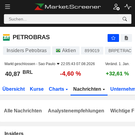
PETROBRAS
40,87
R$
-4,60 %
PETROBRAS
Insiders Petrobras
Aktien
899019
BRPETRACN
Markt geschlossen -
Sao Paulo
22:05:43 07.08.2026
Veränd. 1. Jan.
BRL
-4,60 %
40,87
+32,61 %
Übersicht
Kurse
Charts
Nachrichten
Unterneh
Alle Nachrichten
Analystenempfehlungen
Wichtige F
Insiders