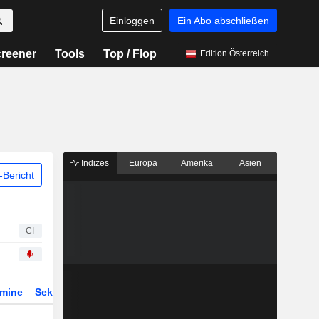
Einloggen
Ein Abo abschließen
reener
Tools
Top / Flop
Edition Österreich
Indizes
Europa
Amerika
Asien
Bericht
CI
rmine
Sektor
Derivate
ETFs