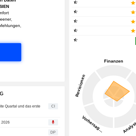
ASIEN
mfort
reener,
pfehlungen,
AG
ite Quartal und das erste
CI
, 2026
DP