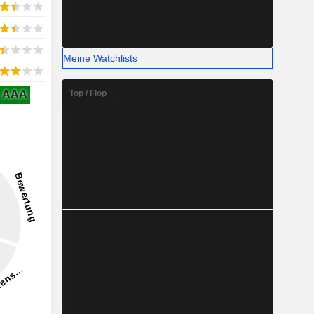
Meine Watchlists
AAA
Top / Flop