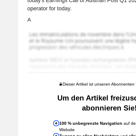
today's Earnings Call of Austrian Post Q1 20
operator for today.
A
Dieser Artikel ist unseren Abonnenten
Um den Artikel freizus
abonnieren Sie
100 % unbegrenzte Navigation
auf de
Website
Zugang zu allen Nachrichten
und
all