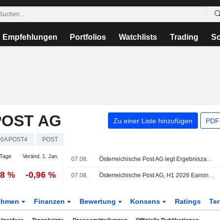
Empfehlungen
Portfolios
Watchlists
Trading
Sc
POST AG
Zu einer Liste hinzufügen
PDF-
00APOST4
POST
Tage
Veränd. 1. Jan.
07.08.
Österreichische Post AG legt Ergebniszahlen für das zweite Quartal und das erste Halbjahr bis zum 30. Juni 2026 vor
38 %
-0,96 %
07.08.
Österreichische Post AG, H1 2026 Earnings Call, Aug 07, 2026
ehmen
Finanzen
Bewertung
Konsens
Ratings
Te