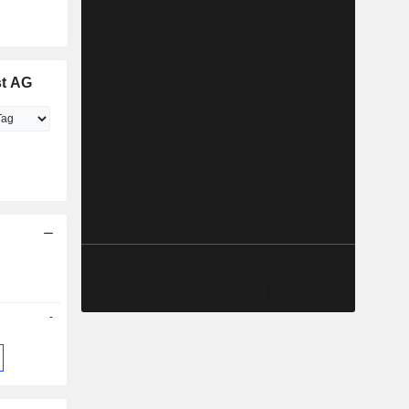
st AG
-