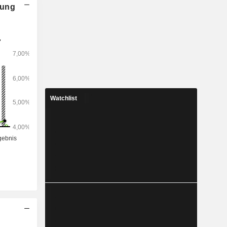
nung
Watchlist