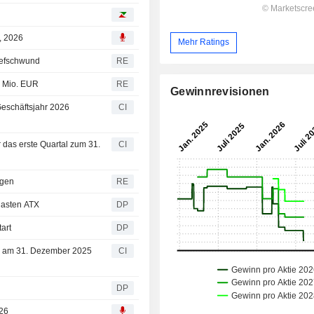
, 2026
Mehr Ratings
riefschwund
RE
7 Mio. EUR
RE
Gewinnrevisionen
Geschäftsjahr 2026
CI
r das erste Quartal zum 31.
CI
ngen
RE
lasten ATX
DP
art
DP
das am 31. Dezember 2025
CI
DP
026