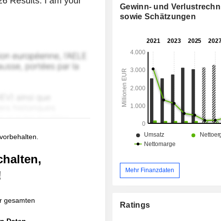
26 Results. I am your
Gewinn- und Verlustrech
sowie Schätzungen
 vorbehalten.
chalten,
Mehr Finanzdaten
!
r gesamten
Ratings
en Daten