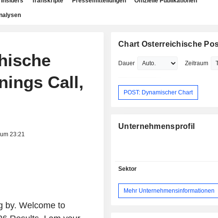
Insiders
Transkripte
Pressemitteilungen
Offizielle Publikationen
nalysen
Chart Osterreichische Po
chische
Dauer
Zeitraum
nings Call,
POST: Dynamischer Chart
Unternehmensprofil
 um 23:21
Sektor
Mehr Unternehmensinformationen
ng by. Welcome to