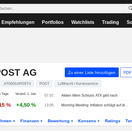
Empfehlungen
Portfolios
Watchlists
Trading
Sc
POST AG
Zu einer Liste hinzufügen
PDF-
AT0000APOST4
POST
Luftfracht / Kurierservice
 Tage
Veränd. 1. Jan.
07.07.
Aktien Wien Schluss: ATX gibt nach
,15 %
+4,50 %
13.05.
Morning Meeting: Inflation schlägt auf die Stimmung
ehmen
Finanzen
Bewertung
Konsens
Ratings
Te