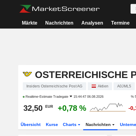
Märkte
Nachrichten
Analysen
Termine
OSTERREICHISCHE 
Insiders Osterreichische Post AG
Aktien
A0JML5
Realtime-Estimate
Tradegate
15:44:47 06.08.2026
% 5
32,50
+0,78 %
EUR
-0
Übersicht
Kurse
Charts
Nachrichten
Untern