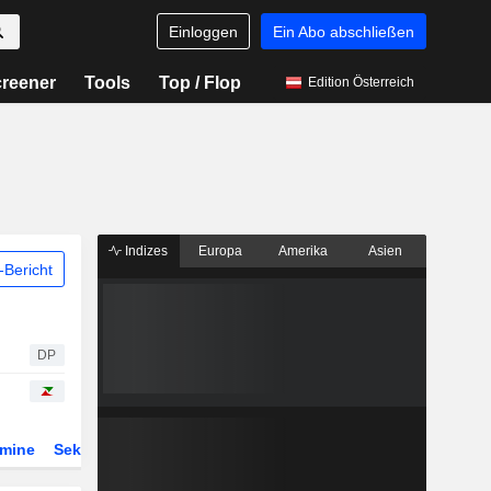
Einloggen
Ein Abo abschließen
reener
Tools
Top / Flop
Edition Österreich
Indizes
Europa
Amerika
Asien
Bericht
DP
rmine
Sektor
Derivate
ETFs