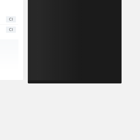
CI
CI