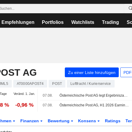
Empfehlungen
Portfolios
Watchlists
Trading
Sc
POST AG
Zu einer Liste hinzufügen
PDF-
JML5
AT0000APOST4
POST
Luftfracht / Kurierservice
Tage
Veränd. 1. Jan.
07.08.
Österreichische Post AG legt Ergebniszahlen für das zweite Quartal und das erste Halbjahr bis zum 30. Juni 2026 vor
38 %
-0,96 %
07.08.
Österreichische Post AG, H1 2026 Earnings Call, Aug 07, 2026
ehmen
Finanzen
Bewertung
Konsens
Ratings
Te