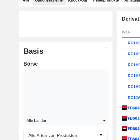
Alle
Optionsscheine
Knock-Out
Hebelprodukte
Anlagep
Derivat
WKN
RC1H
Basis
RC1H
Börse
RC1H
RC1H
RC1H
RC1J
FD60
FD60
Alle Länder
FD60J
Alle Arten von Produkten
FD60