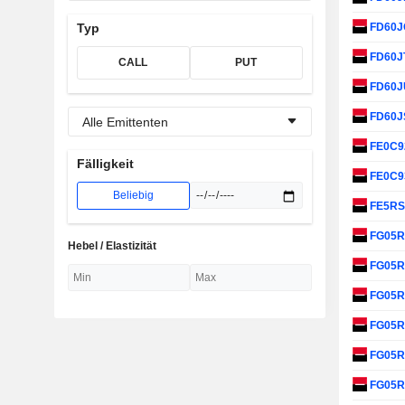
FD60
Typ
FD60J
CALL
PUT
FD60
FD60J
Alle Emittenten
FE0C9
Fälligkeit
FE0C9
Beliebig
FE5R
FG05
Hebel / Elastizität
FG05
FG05
FG05
FG05
FG05