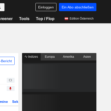
Einloggen
Ein Abo abschließen
reener
Tools
Top / Flop
Edition Österreich
Indizes
Europa
Amerika
Asien
Bericht
CI
rmine
Sektor
Derivate
ETFs