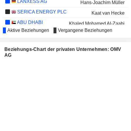
LANXESS AG
Hans-Joachim Müller
SERICA ENERGY PLC
Kaat van Hecke
ABU DHABI
Khaled Mohamed Al-Zaabi
NATIONAL ENERGY
Aktive Beziehungen
Vergangene Beziehungen
COMPANY
Murtadha Mohammed Sharif Al-Hashmi
FINANCE
Beziehungs-Chart der privaten Unternehmen: OMV
HOUSE
AG
KOSMOS ENERGY LTD.
Roy Franklin
TELEFÓNICA, S.A.
Peter D. Löscher
ERSTE GROUP BANK AG
Christine Catasta
BILFINGER SE
Hans-Joachim Müller
ORICA LIMITED
Mark Garrett
VOESTALPINE AG
Elisabeth Stadler
VERBUND AG
Edith Hlawati