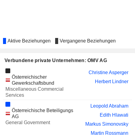
WIENERBERGER AG
David Davies
ANDRITZ AG
Elisabeth Stadler
AT&S - AUSTRIA
Gertrude Tumpel-Gugerell
TECHNOLOGIE &
SYSTEMTECHNIK
Aktive Beziehungen
Vergangene Beziehungen
AKTIENGESELLSCHAFT
PALFINGER AG
Andreas Klauser
Verbundene private Unternehmen: OMV AG
VIENNA INSURANCE
Gertrude Tumpel-Gugerell
GROUP AG
Christine Asperger
Österreichischer
SBO AG
Wolfram Littich
Herbert Lindner
Gewerkschaftsbund
Norbert Zimmermann
Miscellaneous Commercial
Services
Judit Helenyi
Leopold Abraham
ECHELON RESOURCES
Roderick Ritchie
Österreichische Beteiligungs
LIMITED
Edith Hlawati
AG
ABU DHABI
Saeed Mohammed Al-Mazrouei
General Government
Markus Simonovsky
COMMERCIAL BANK
Martin Rossmann
ZUMTOBEL GROUP AG