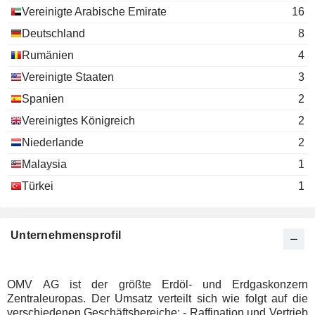
Elif Bilgi Zapparoli
Vereinigte Arabische Emirate
16
Karl Rose
Deutschland
8
Rumänien
4
Rainer Seele
Tatweer Petroleum-Bahrain Field
Vereinigte Staaten
Johann Pleininger
3
Development Co.
Oil & Gas Production
Spanien
2
Wolfgang Ruttenstorfer
Vereinigtes Königreich
2
OMV Gas & Power GmbH
David Davies
Niederlande
2
Gas Distributors
Rainer Seele
Malaysia
1
Hans-Peter Floren
Türkei
1
Daniel Turnheim
Stefan Waldner
Unternehmensprofil
Reinhard Florey
Alfred Redlich
OMV AG ist der größte Erdöl- und Erdgaskonzern
Wolfgang Ruttenstorfer
Zentraleuropas. Der Umsatz verteilt sich wie folgt auf die
Institute of Science &
verschiedenen Geschäftsbereiche: - Raffination und Vertrieb