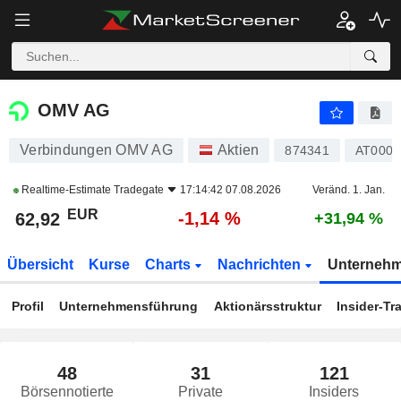
OMV AG
62,92
€
-1,14 %
OMV AG
Verbindungen OMV AG
Aktien
874341
AT0000
Realtime-Estimate
Tradegate
17:14:42 07.08.2026
Veränd. 1. Jan.
EUR
-1,14 %
62,92
+31,94 %
Übersicht
Kurse
Charts
Nachrichten
Unterneh
Profil
Unternehmensführung
Aktionärsstruktur
Insider-Tr
48
31
121
Börsennotierte
Private
Insiders