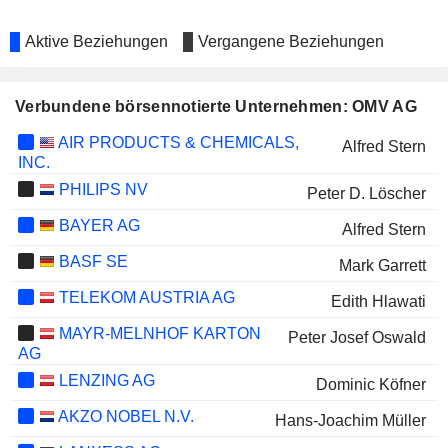
Aktive Beziehungen
Vergangene Beziehungen
Verbundene börsennotierte Unternehmen: OMV AG
AIR PRODUCTS & CHEMICALS,
Alfred Stern
INC.
PHILIPS NV
Peter D. Löscher
BAYER AG
Alfred Stern
BASF SE
Mark Garrett
TELEKOM AUSTRIA AG
Edith Hlawati
MAYR-MELNHOF KARTON
Peter Josef Oswald
AG
LENZING AG
Dominic Köfner
AKZO NOBEL N.V.
Hans-Joachim Müller