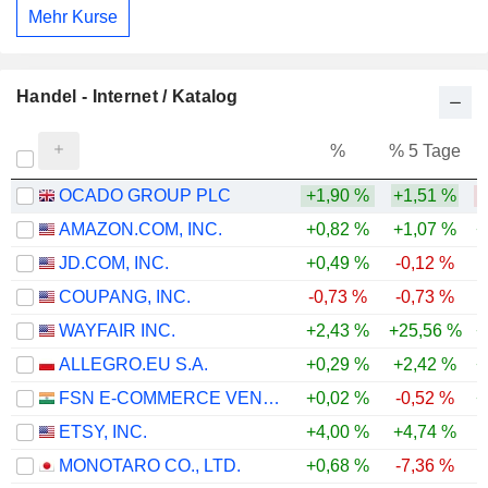
Mehr Kurse
Handel - Internet / Katalog
%
% 5 Tage
%
OCADO GROUP PLC
+1,90 %
+1,51 %
-
AMAZON.COM, INC.
+0,82 %
+1,07 %
+
JD.COM, INC.
+0,49 %
-0,12 %
COUPANG, INC.
-0,73 %
-0,73 %
-
WAYFAIR INC.
+2,43 %
+25,56 %
+
ALLEGRO.EU S.A.
+0,29 %
+2,42 %
+
FSN E-COMMERCE VENTURES LIMITED
+0,02 %
-0,52 %
+
ETSY, INC.
+4,00 %
+4,74 %
MONOTARO CO., LTD.
+0,68 %
-7,36 %
-