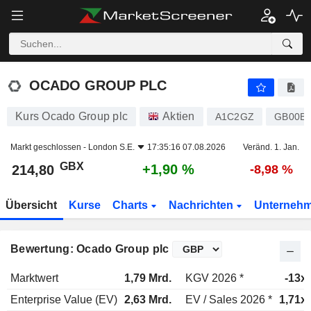
OCADO GROUP PLC
214,80
p
+1,90 %
OCADO GROUP PLC
Kurs Ocado Group plc
Aktien
A1C2GZ
GB00B
Markt geschlossen -
London S.E.
17:35:16 07.08.2026
Veränd. 1. Jan.
GBX
+1,90 %
214,80
-8,98 %
Übersicht
Kurse
Charts
Nachrichten
Unterneh
Bewertung: Ocado Group plc
Marktwert
1,79 Mrd.
KGV 2026 *
-13x
Enterprise Value (EV)
2,63 Mrd.
EV / Sales 2026 *
1,71x