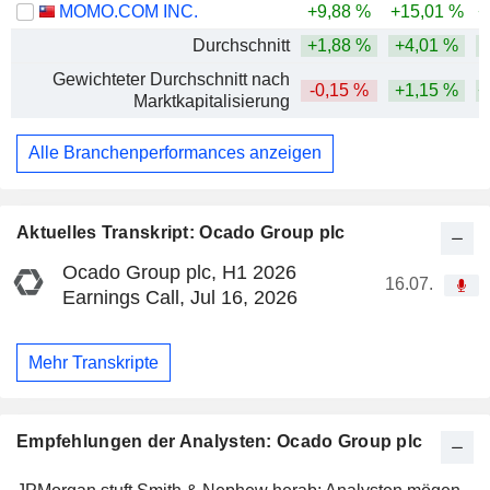
MOMO.COM INC.
+9,88 %
+15,01 %
+
Durchschnitt
+1,88 %
+4,01 %
Gewichteter Durchschnitt nach
-0,15 %
+1,15 %
+
Marktkapitalisierung
Alle Branchenperformances anzeigen
Aktuelles Transkript: Ocado Group plc
Ocado Group plc, H1 2026
16.07.
Earnings Call, Jul 16, 2026
Mehr Transkripte
Empfehlungen der Analysten: Ocado Group plc