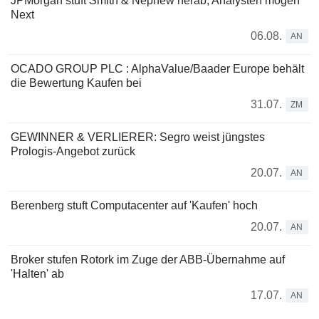
JPMorgan stuft Smith & Nephew herab; Analysten mögen
Next
06.08.
AN
OCADO GROUP PLC : AlphaValue/Baader Europe behält
die Bewertung Kaufen bei
31.07.
ZM
GEWINNER & VERLIERER: Segro weist jüngstes
Prologis-Angebot zurück
20.07.
AN
Berenberg stuft Computacenter auf 'Kaufen' hoch
20.07.
AN
Broker stufen Rotork im Zuge der ABB-Übernahme auf
'Halten' ab
17.07.
AN