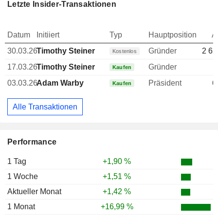
Letzte Insider-Transaktionen
Datum
Initiiert
Typ
Hauptposition
A
30.03.26
Timothy Steiner
Gründer
2 62
Kostenlos
17.03.26
Timothy Steiner
Gründer
Kaufen
03.03.26
Adam Warby
Präsident
6
Kaufen
Alle Transaktionen
Performance
1 Tag
+1,90 %
1 Woche
+1,51 %
Aktueller Monat
+1,42 %
1 Monat
+16,99 %