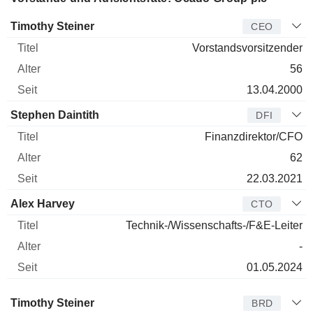
Manager
Titel
Alter
Seit
Timothy Steiner
CEO
Vorstandsvorsitzender
56
13.04.2000
Stephen Daintith
DFI
Finanzdirektor/CFO
62
22.03.2021
Alex Harvey
CTO
Technik-/Wissenschafts-/F&E-Leiter
-
01.05.2024
Verwaltungsratsmitglied
Titel
Alter
Seit
Timothy Steiner
BRD