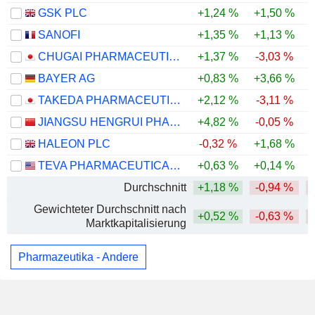
GSK PLC
+1,24 %
+1,50 %
SANOFI
+1,35 %
+1,13 %
CHUGAI PHARMACEUTICAL CO., LTD.
+1,37 %
-3,03 %
BAYER AG
+0,83 %
+3,66 %
TAKEDA PHARMACEUTICAL COMPANY LIMITED
+2,12 %
-3,11 %
JIANGSU HENGRUI PHARMACEUTICALS CO.,LTD
+4,82 %
-0,05 %
HALEON PLC
-0,32 %
+1,68 %
TEVA PHARMACEUTICAL INDUSTRIES LIMITED
+0,63 %
+0,14 %
Durchschnitt
+1,18 %
-0,94 %
Gewichteter Durchschnitt nach
+0,52 %
-0,63 %
Marktkapitalisierung
Pharmazeutika - Andere