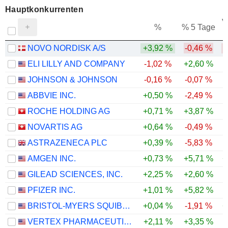
Hauptkonkurrenten
V
%
% 5 Tage
NOVO NORDISK A/S
+3,92 %
-0,46 %
ELI LILLY AND COMPANY
-1,02 %
+2,60 %
JOHNSON & JOHNSON
-0,16 %
-0,07 %
ABBVIE INC.
+0,50 %
-2,49 %
ROCHE HOLDING AG
+0,71 %
+3,87 %
NOVARTIS AG
+0,64 %
-0,49 %
ASTRAZENECA PLC
+0,39 %
-5,83 %
-
AMGEN INC.
+0,73 %
+5,71 %
+
GILEAD SCIENCES, INC.
+2,25 %
+2,60 %
PFIZER INC.
+1,01 %
+5,82 %
BRISTOL-MYERS SQUIBB COMPANY
+0,04 %
-1,91 %
+
VERTEX PHARMACEUTICALS INCORPORATED
+2,11 %
+3,35 %