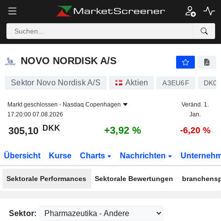
NOVO NORDISK A/S
305,10
kr
+3,92 %
NOVO NORDISK A/S
Sektor Novo Nordisk A/S
Aktien
A3EU6F
DK00
Markt geschlossen -
Nasdaq Copenhagen
Veränd. 1.
17:20:00 07.08.2026
Jan.
DKK
+3,92 %
305,10
-6,20 %
Übersicht
Kurse
Charts
Nachrichten
Unterneh
Sektorale Performances
Sektorale Bewertungen
branchensp
Sektor: