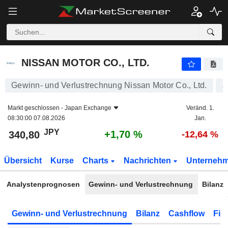
NISSAN MOTOR CO., LTD.
340,80
¥
+1,70 %
NISSAN MOTOR CO., LTD.
Gewinn- und Verlustrechnung Nissan Motor Co., Ltd.
Markt geschlossen -
Japan Exchange
Veränd. 1.
08:30:00 07.08.2026
Jan.
JPY
+1,70 %
340,80
-12,64 %
Übersicht
Kurse
Charts
Nachrichten
Unterneh
Analystenprognosen
Gewinn- und Verlustrechnung
Bilanz
Gewinn- und Verlustrechnung
Bilanz
Cashflow
Fin