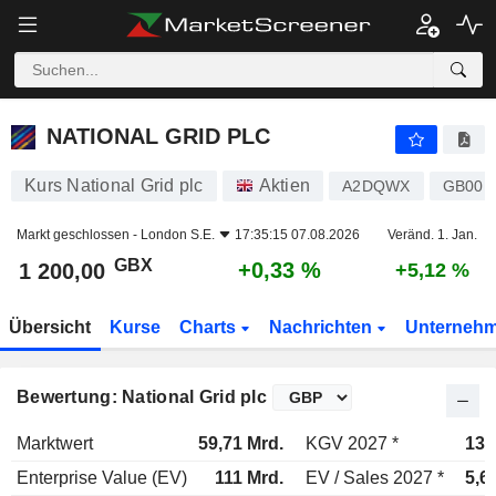
NATIONAL GRID PLC
1 200,00
p
+0,33 %
NATIONAL GRID PLC
Kurs National Grid plc
Aktien
A2DQWX
GB00B
Markt geschlossen -
London S.E.
17:35:15 07.08.2026
Veränd. 1. Jan.
GBX
+0,33 %
1 200,00
+5,12 %
Übersicht
Kurse
Charts
Nachrichten
Unterneh
Bewertung: National Grid plc
Marktwert
59,71 Mrd.
KGV 2027 *
13,
Enterprise Value (EV)
111 Mrd.
EV / Sales 2027 *
5,6