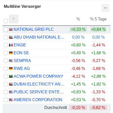
Multiline Versorger
%
% 5 Tage
%
NATIONAL GRID PLC
+0,33 %
+0,84 %
+
ABU DHABI NATIONAL ENERGY COMPANY
0,00 %
0,00 %
-
ENGIE
+0,60 %
-1,44 %
+
EON SE
+0,40 %
+1,66 %
+
SEMPRA
-0,56 %
-5,27 %
RWE AG
-0,46 %
-1,68 %
+
ACWA POWER COMPANY
-4,12 %
+2,88 %
-
DUBAI ELECTRICITY AND WATER AUTHORITY
+1,45 %
+1,82 %
PUBLIC SERVICE ENTERPRISE GROUP, INC.
+0,83 %
-1,33 %
-
AMEREN CORPORATION
+0,53 %
-0,70 %
Durchschnitt
-0,10 %
-0,62 %