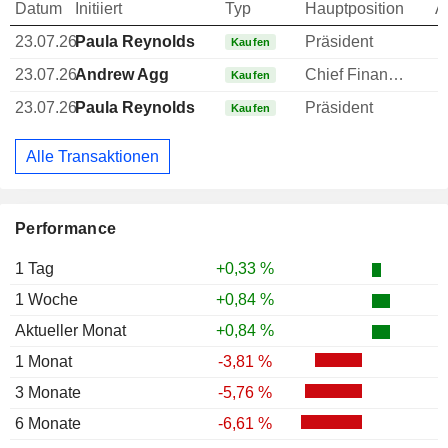
Datum
Initiiert
Typ
Hauptposition
A
23.07.26
Paula Reynolds
Präsident
Kaufen
23.07.26
Andrew Agg
Chief Financial Officer (CFO)
Kaufen
23.07.26
Paula Reynolds
Präsident
Kaufen
Alle Transaktionen
Performance
1 Tag
+0,33 %
1 Woche
+0,84 %
Aktueller Monat
+0,84 %
1 Monat
-3,81 %
3 Monate
-5,76 %
6 Monate
-6,61 %