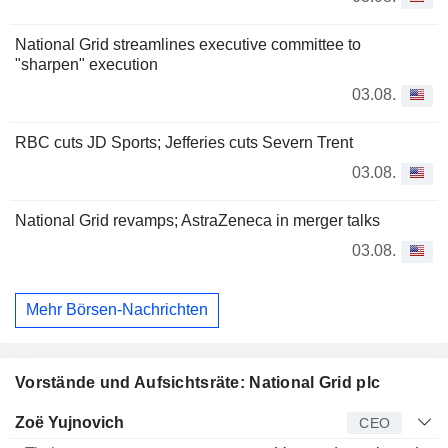
National Grid streamlines executive committee to
"sharpen" execution
03.08.
RBC cuts JD Sports; Jefferies cuts Severn Trent
03.08.
National Grid revamps; AstraZeneca in merger talks
03.08.
Mehr Börsen-Nachrichten
Vorstände und Aufsichtsräte: National Grid plc
Manager
Titel
Alter
Seit
Zoë Yujnovich
CEO