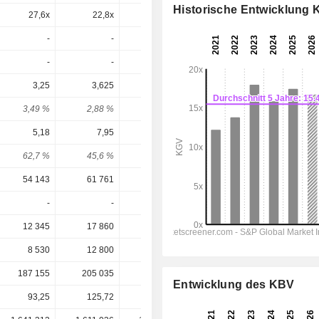
Historische Entwicklung
27,6x
22,8x
24,3x
22,3x
22,8x
-
-
-
-
-
-
-
-
-
-
3,25
3,625
3,85
4,301
4,773
3,49 %
2,88 %
2,17 %
1,99 %
2,21 %
5,18
7,95
10,21
12,98
13,65
62,7 %
45,6 %
37,7 %
33,1 %
35 %
54 143
61 761
70 645
82 656
86 502
-
-
-
-
-
12 345
17 860
22 303
27 075
26 499
8 530
12 800
16 249
20 339
20 881
187 155
205 035
258 843
264 196
264 196
Entwicklung des KBV
93,25
125,72
177,53
216,33
216,33