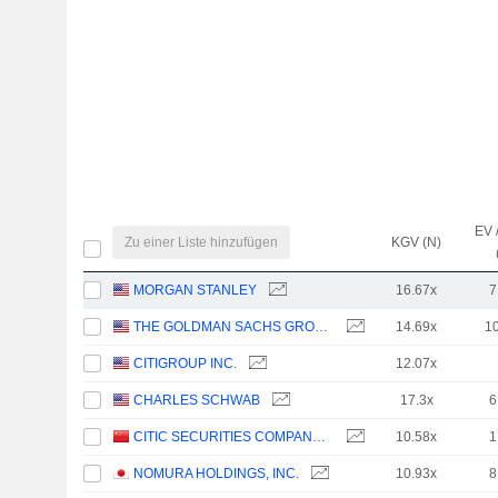
EV 
Zu einer Liste hinzufügen
KGV (N)
MORGAN STANLEY
16.67x
7
THE GOLDMAN SACHS GROUP, INC.
14.69x
1
CITIGROUP INC.
12.07x
CHARLES SCHWAB
17.3x
6
CITIC SECURITIES COMPANY LIMITED
10.58x
1
NOMURA HOLDINGS, INC.
10.93x
8