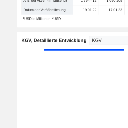
Anz. der Aktien (in Tausend)
1 794 412
1 690 109
Datum der Veröffentlichung
19.01.22
17.01.23
1
2
USD in Millionen
USD
KGV
, Detaillierte Entwicklung