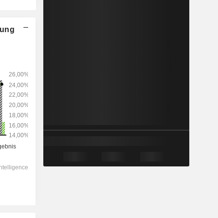
nung
2028
-
-
603 957
0 %
14,8x
2,7x
2,12x
3,76x
6,69x
-