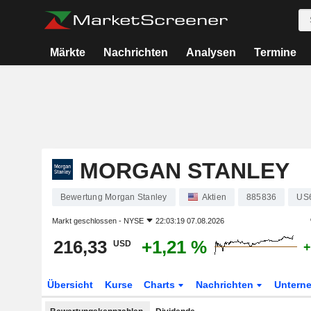
Märkte
Nachrichten
Analysen
Termine
MORGAN STANLEY
Bewertung Morgan Stanley
Aktien
885836
US
Markt geschlossen -
NYSE
22:03:19 07.08.2026
216,33
+1,21 %
USD
+
Übersicht
Kurse
Charts
Nachrichten
Untern