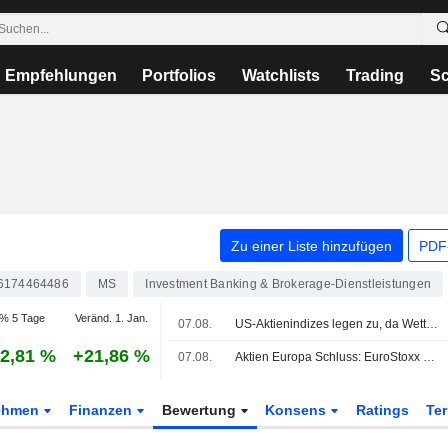
Empfehlungen
Portfolios
Watchlists
Trading
Sc
Zu einer Liste hinzufügen
PDF-
6174464486
MS
Investment Banking & Brokerage-Dienstleistungen
% 5 Tage
Veränd. 1. Jan.
07.08.
US-Aktienindizes legen zu, da Wetten auf Fed-Pause steigen - nach unerwartetem Rückgang der Beschäftigung außerhalb der Landwirtschaft
2,81 %
+21,86 %
07.08.
Aktien Europa Schluss: EuroStoxx nach US-Jobdaten weiter auf Rekordkurs
ehmen
Finanzen
Bewertung
Konsens
Ratings
Te