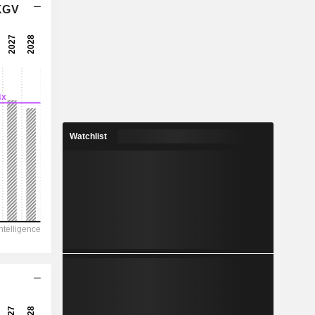
 KGV
23x
-
-
5,251
2,43 %
14,6
Watchlist
36 %
90 276
-
26 250
21 670
264 196
216,33