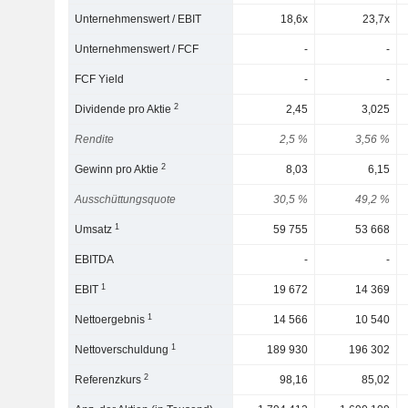
Unternehmenswert / EBIT
18,6x
23,7x
Unternehmenswert / FCF
-
-
FCF Yield
-
-
2
Dividende pro Aktie
2,45
3,025
Rendite
2,5 %
3,56 %
2
Gewinn pro Aktie
8,03
6,15
Ausschüttungsquote
30,5 %
49,2 %
1
Umsatz
59 755
53 668
EBITDA
-
-
1
EBIT
19 672
14 369
1
Nettoergebnis
14 566
10 540
1
Nettoverschuldung
189 930
196 302
2
Referenzkurs
98,16
85,02