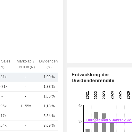
/ Sales
Marktkap. /
Dividendenrendite
Kap.($)
(N)
EBITDA (N)
(N)
Entwicklung der
.31x
-
1,99 %
340 Mrd.
Dividendenrendite
0.71x
-
1,83 %
315 Mrd.
-
-
1,86 %
226 Mrd.
.95x
11.55x
1,18 %
187 Mrd.
.17x
-
3,34 %
59,58 Mrd.
.54x
-
3,69 %
28,95 Mrd.