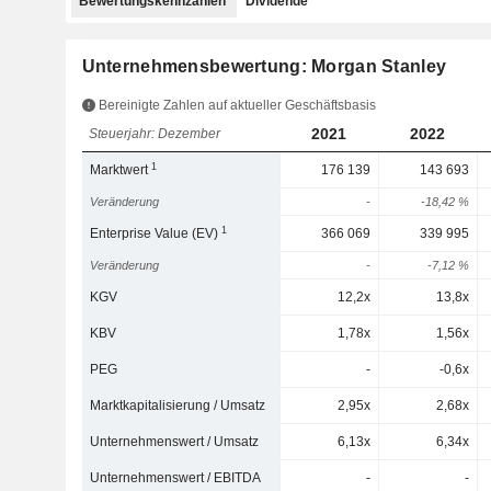
Bewertungskennzahlen
Dividende
Unternehmensbewertung: Morgan Stanley
Bereinigte Zahlen auf aktueller Geschäftsbasis
2021
2022
Steuerjahr: Dezember
1
Marktwert
176 139
143 693
Veränderung
-
-18,42 %
1
Enterprise Value (EV)
366 069
339 995
Veränderung
-
-7,12 %
KGV
12,2x
13,8x
KBV
1,78x
1,56x
PEG
-
-0,6x
Marktkapitalisierung / Umsatz
2,95x
2,68x
Unternehmenswert / Umsatz
6,13x
6,34x
Unternehmenswert / EBITDA
-
-