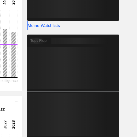
-
-
Meine Watchlists
Top / Flop
tz