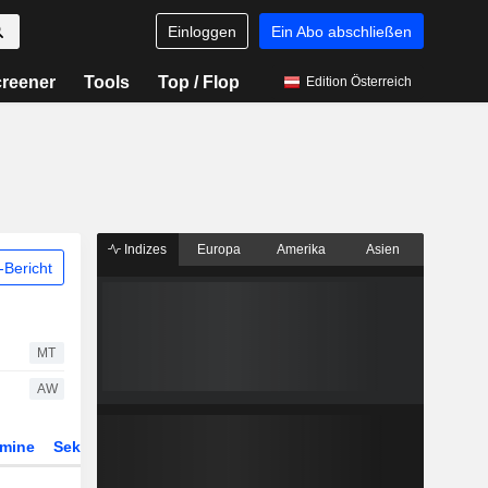
Einloggen
Ein Abo abschließen
reener
Tools
Top / Flop
Edition Österreich
Indizes
Europa
Amerika
Asien
Bericht
MT
AW
rmine
Sektor
Derivate
ETFs