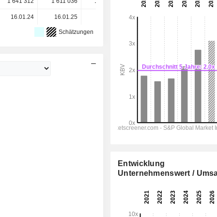
1 641 312
1 611 036
1 589 309
1 570 566
-
16.01.24
16.01.25
15.01.26
-
-
Schätzungen
Entwicklung
Unternehmenswert / Umsa