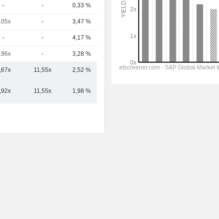
-
-
0,33 %
28,55 Mrd.
.05x
-
3,47 %
27,95 Mrd.
-
-
4,17 %
26,95 Mrd.
.96x
-
3,28 %
24,3 Mrd.
,67x
11,55x
2,52 %
126,44 Mrd.
,92x
11,55x
1,98 %