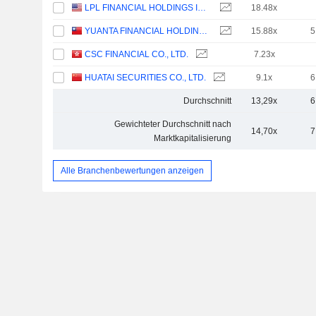
LPL FINANCIAL HOLDINGS INC.
18.48x
YUANTA FINANCIAL HOLDING CO., LTD.
15.88x
5
CSC FINANCIAL CO., LTD.
7.23x
HUATAI SECURITIES CO., LTD.
9.1x
6
Durchschnitt
13,29x
6
Gewichteter Durchschnitt nach
14,70x
7
Marktkapitalisierung
Alle Branchenbewertungen anzeigen