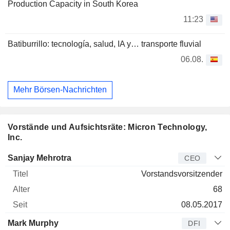
Production Capacity in South Korea
11:23
Batiburrillo: tecnología, salud, IA y… transporte fluvial
06.08.
Mehr Börsen-Nachrichten
Vorstände und Aufsichtsräte: Micron Technology,
Inc.
Manager
Titel
Alter
Seit
Sanjay Mehrotra
CEO
Vorstandsvorsitzender
68
08.05.2017
Mark Murphy
DFI