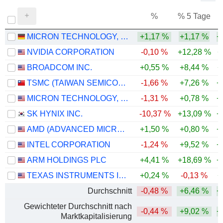
%
% 5 Tage
%
MICRON TECHNOLOGY, INC.
+1,17 %
+1,17 %
+
NVIDIA CORPORATION
-0,10 %
+12,28 %
+
BROADCOM INC.
+0,55 %
+8,44 %
+
TSMC (TAIWAN SEMICONDUCTOR MANUFACTURING COMPANY)
-1,66 %
+7,26 %
+
MICRON TECHNOLOGY, INC.
-1,31 %
+0,78 %
+
SK HYNIX INC.
-10,37 %
+13,09 %
+
AMD (ADVANCED MICRO DEVICES)
+1,50 %
+0,80 %
+
INTEL CORPORATION
-1,24 %
+9,52 %
+
ARM HOLDINGS PLC
+4,41 %
+18,69 %
+
TEXAS INSTRUMENTS INCORPORATED
+0,24 %
-0,13 %
+
Durchschnitt
-0,48 %
+6,46 %
+
Gewichteter Durchschnitt nach
-0,44 %
+9,02 %
+
Marktkapitalisierung