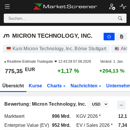
MICRON TECHNOLOGY, INC.
775,40
€
+1,17 %
MICRON TECHNOLOGY, INC.
Kurs Micron Technology, Inc. Börse Stuttgart
Akti
Realtime-Estimate
Tradegate
12:43:28 07.08.2026
Veränd. 1. Jan.
EUR
+1,17 %
775,35
+204,13 %
Übersicht
Kurse
Charts
Nachrichten
Unterneh
Bewertung: Micron Technology, Inc.
Marktwert
996 Mrd.
KGV 2026 *
12,1x
Enterprise Value (EV)
952 Mrd.
EV / Sales 2026 *
7,34x