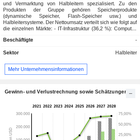
und Vermarktung von Halbleitern spezialisiert. Zu den
Produkten der Gruppe gehören Speicherprodukte
(dynamische Speicher, Flash-Speicher usw.) und
Halbleitersysteme. Der Nettoumsatz verteilt sich wie folgt auf
die einzelnen Märkte: - IT-Infrastruktur (36,2 %): Computer,
Netzwerksysteme, Grafiksysteme und Cloud-Server; -
Beschäftigte
-
Telefone und mobile Geräte (31,7 %): Smartphones, Tablets
und mobile Geräte; - Speichermedien (19,3 %):
Sektor
Halbleiter
hauptsächlich feste und Wechseldatenträger; - Sonstiges
(12,8 %): vor allem Automobil-, Connected-Home- und
Unterhaltungselektronik- sowie Industriemärkte. Zum
Mehr Unternehmensinformationen
28.08.2025 verfügt die Gruppe über 14 Produktionsstätten
weltweit. Der Nettoumsatz verteilt sich geografisch wie folgt:
Vereinigte Staaten (64,5 %), Taiwan (15,2 %), China (7,1 %),
Hongkong (3 %), Japan (2,4 %), Asien/Pazifik (5,1 %),
Gewinn- und Verlustrechnung sowie Schätzungen
Europa (1,7 %) und Sonstige (1 %).