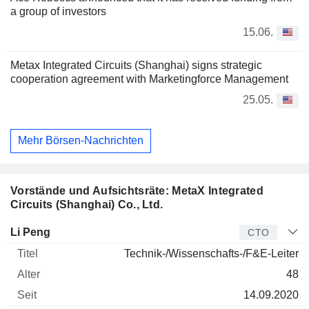
a group of investors
15.06.
Metax Integrated Circuits (Shanghai) signs strategic
cooperation agreement with Marketingforce Management
25.05.
Mehr Börsen-Nachrichten
Vorstände und Aufsichtsräte: MetaX Integrated
Circuits (Shanghai) Co., Ltd.
Manager
Titel
Alter
Seit
Li Peng
CTO
Technik-/Wissenschafts-/F&E-Leiter
48
14.09.2020