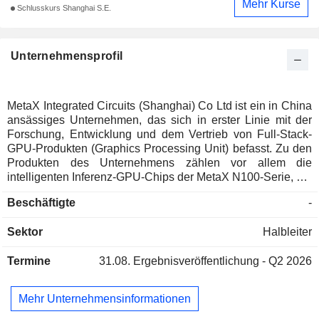
Mehr Kurse
Schlusskurs Shanghai S.E.
Unternehmensprofil
MetaX Integrated Circuits (Shanghai) Co Ltd ist ein in China
ansässiges Unternehmen, das sich in erster Linie mit der
Forschung, Entwicklung und dem Vertrieb von Full-Stack-
GPU-Produkten (Graphics Processing Unit) befasst. Zu den
Produkten des Unternehmens zählen vor allem die
intelligenten Inferenz-GPU-Chips der MetaX N100-Serie, die
integrierten Trainings- und Inferenz-GPU-Chips der MetaX
Beschäftigte
-
C500-Serie, die GPU-Server der N260-Serie sowie gekühlte
Vollschränke. Die Produkte werden vor allem für das
Sektor
Halbleiter
Training und die Inferenz im Bereich der künstlichen
Intelligenz, für allgemeine Rechenaufgaben sowie für die
Termine
31.08.
Ergebnisveröffentlichung - Q2 2026
Grafikwiedergabe eingesetzt. Das Unternehmen ist zudem
in der Bereitstellung von unterstützenden Software-Stacks
und Rechenplattformen rund um seine GPU-Chips tätig.
Mehr Unternehmensinformationen