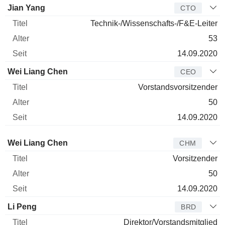
Jian Yang
CTO
Technik-/Wissenschafts-/F&E-Leiter
53
14.09.2020
Wei Liang Chen
CEO
Vorstandsvorsitzender
50
14.09.2020
Verwaltungsratsmitglied
Titel
Alter
Seit
Wei Liang Chen
CHM
Vorsitzender
50
14.09.2020
Li Peng
BRD
Direktor/Vorstandsmitglied