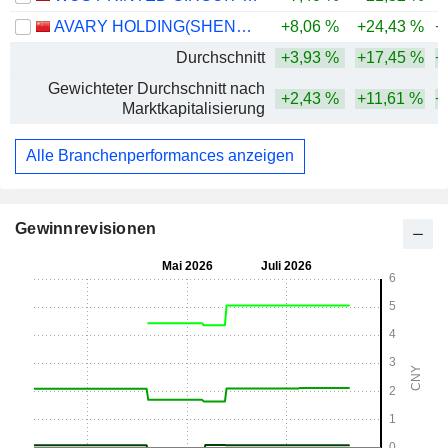
AVARY HOLDING(SHENZHEN)CO., LIMITED
+8,06 %
+24,43 %
+
Durchschnitt
+3,93 %
+17,45 %
+
Gewichteter Durchschnitt nach
+2,43 %
+11,61 %
+
Marktkapitalisierung
Alle Branchenperformances anzeigen
Gewinnrevisionen