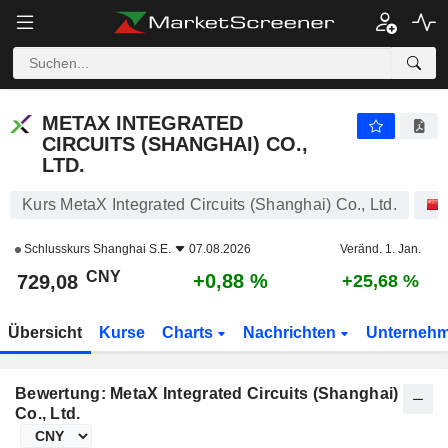
METAX INTEGRATED CIRCUITS (SHANGHAI) CO., LTD.
729,08
¥
+0,88 %
METAX INTEGRATED
CIRCUITS (SHANGHAI) CO.,
LTD.
Kurs MetaX Integrated Circuits (Shanghai) Co., Ltd.
Schlusskurs
Shanghai S.E.
07.08.2026
Veränd. 1. Jan.
CNY
+0,88 %
729,08
+25,68 %
Übersicht
Kurse
Charts
Nachrichten
Unterneh
Bewertung: MetaX Integrated Circuits (Shanghai)
Co., Ltd.