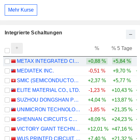
Mehr Kurse
Integrierte Schaltungen
%
% 5 Tage
%
METAX INTEGRATED CIRCUITS (SHANGHAI) CO., LTD.
+0,88 %
+5,84 %
MEDIATEK INC.
-0,51 %
+9,70 %
+
SMIC (SEMICONDUCTOR MANUFACTURING INTERNATIONAL COMPANY)
+2,37 %
+5,77 %
+
ELITE MATERIAL CO., LTD.
-1,23 %
+10,43 %
+
SUZHOU DONGSHAN PRECISION MANUFACTURING CO., LTD.
+4,04 %
+13,87 %
+
UNIMICRON TECHNOLOGY CORP.
-1,85 %
+21,35 %
+
SHENNAN CIRCUITS CO., LTD.
+8,09 %
+24,23 %
+
VICTORY GIANT TECHNOLOGY (HUIZHOU) CO.,LTD
+12,01 %
+47,16 %
+
WUS PRINTED CIRCUIT (KUNSHAN) CO., LTD.
+7,40 %
+21,32 %
+