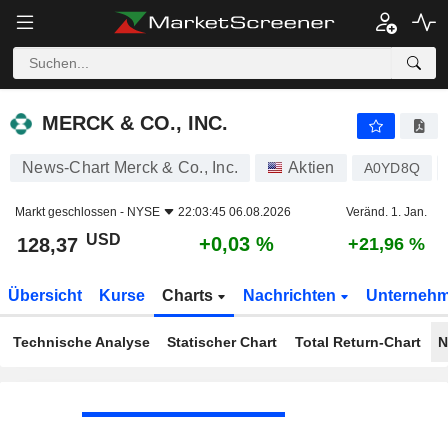
MERCK & CO., INC.
128,37
$
+0,03 %
MERCK & CO., INC.
News-Chart Merck & Co., Inc.
Aktien
A0YD8Q
Markt geschlossen -
NYSE
22:03:45 06.08.2026
Veränd. 1. Jan.
USD
+0,03 %
128,37
+21,96 %
Übersicht
Kurse
Charts
Nachrichten
Unterneh
Technische Analyse
Statischer Chart
Total Return-Chart
N