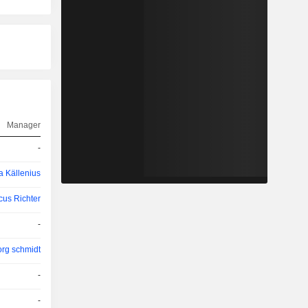
Manager
-
a Källenius
cus Richter
-
org schmidt
-
-