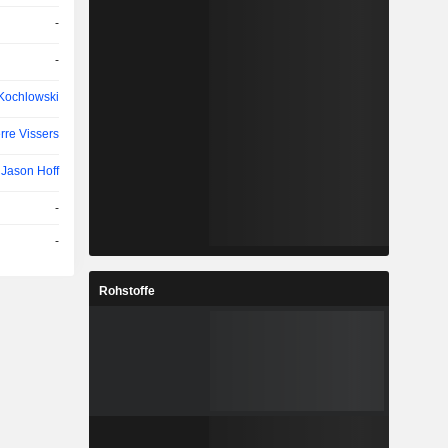
-
-
Kochlowski
rre Vissers
Jason Hoff
-
-
Rohstoffe