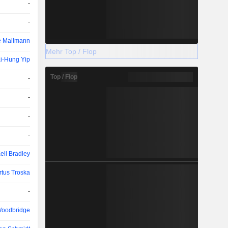
-
-
e Mallmann
Mehr Top / Flop
i-Hung Yip
Top / Flop
-
-
-
-
ell Bradley
tus Troska
-
Woodbridge