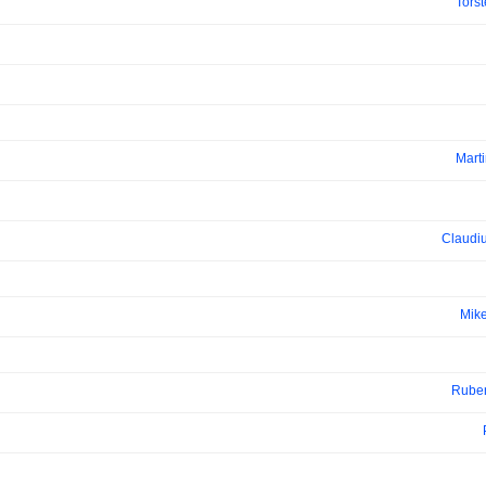
Tors
Mart
Claudiu
Mike
Rube