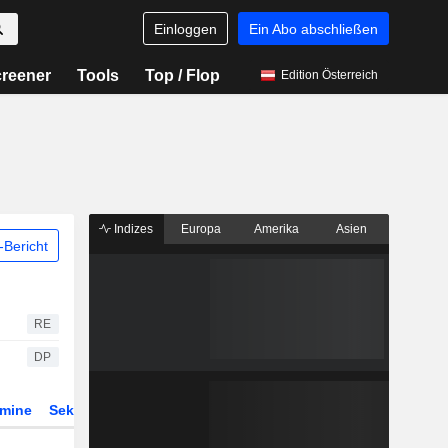
Einloggen
Ein Abo abschließen
reener
Tools
Top / Flop
Edition Österreich
Indizes
Europa
Amerika
Asien
Bericht
RE
DP
rmine
Sektor
Derivate
ETFs