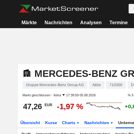
Märkte
Nachrichten
Analysen
Termine
MERCEDES-BENZ G
Gruppe Mercedes-Benz Group AG
Aktie
710000
D
Markt geschlossen -
Xetra
17:39:59 05.08.2026
% 5
47,26
-1,97 %
EUR
+0,
Übersicht
Kurse
Charts
Nachrichten
Untern