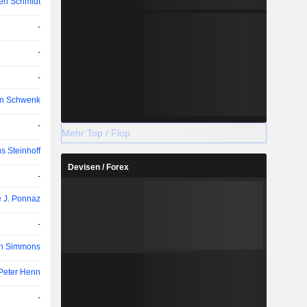
ten Schmidt
-
-
-
in Schwenk
-
Mehr Top / Flop
s Steinhoff
Devisen / Forex
-
 J. Ponnaz
-
n Simmons
Peter Henn
-