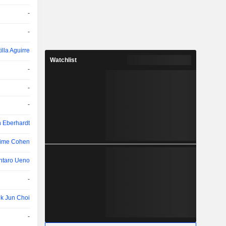
-
-
lla Aguirre
Watchlist
-
-
-
n Eberhardt
ime Cohen
ntaro Ueno
-
k Jun Choi
-