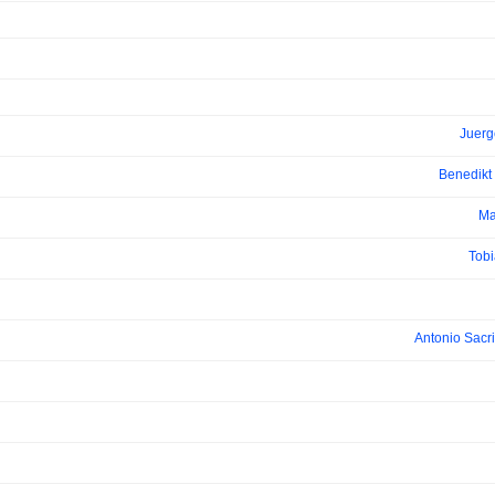
Juerg
Benedikt 
Ma
Tob
Antonio Sacri