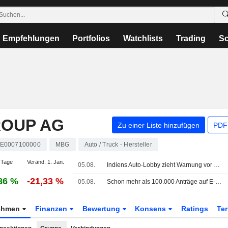
Empfehlungen
Portfolios
Watchlists
Trading
Sc
ROUP AG
Zu einer Liste hinzufügen
PDF-
E0007100000
MBG
Auto / Truck - Hersteller
 Tage
Veränd. 1. Jan.
05.08.
Indiens Auto-Lobby zieht Warnung vor Schäden durch Ethanol-Kraftstoff zurück und will Zahlen überarbeiten
86 %
-21,33 %
05.08.
Schon mehr als 100.000 Anträge auf E-Auto-Förderung
ehmen
Finanzen
Bewertung
Konsens
Ratings
Te