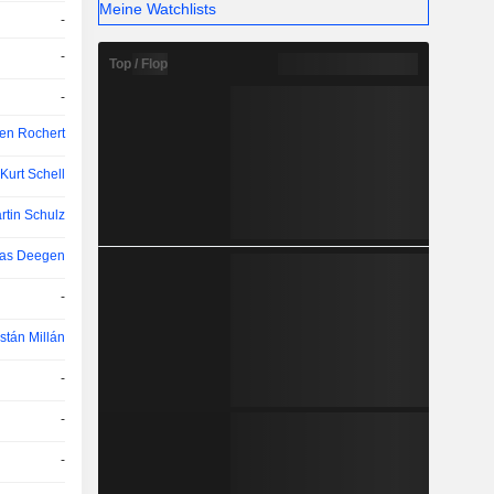
Meine Watchlists
-
-
Top / Flop
-
en Rochert
Kurt Schell
rtin Schulz
ias Deegen
-
stán Millán
-
-
-