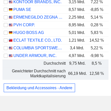
KONTOOR BRANDS, INC.
3,15 Mrd.
7,22 %
PUMA SE
8,57 Mrd.
-8,85 %
ERMENEGILDO ZEGNA N.V.
2,25 Mrd.
5,14 %
PVH CORP.
8,95 Mrd.
0,28 %
HUGO BOSS AG
5,01 Mrd.
5,83 %
ECLAT TEXTILE CO., LTD.
1,21 Mrd.
14,52 %
COLUMBIA SPORTSWEAR COMPANY
3,4 Mrd.
5,22 %
UNDER ARMOUR, INC.
4,97 Mrd.
-9,98 %
Durchschnitt
9,75 Mrd.
8,5 %
Gewichteter Durchschnitt nach
66,19 Mrd.
12,58 %
Marktkapitalisierung
Bekleidung und Accessoires - Andere