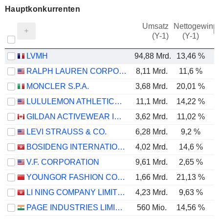
Hauptkonkurrenten
Umsatz
Nettogewinn
M
(Y-1)
(Y-1)
LVMH
94,88 Mrd.
13,46 %
RALPH LAUREN CORPORATION
8,11 Mrd.
11,6 %
MONCLER S.P.A.
3,68 Mrd.
20,01 %
LULULEMON ATHLETICA INC.
11,1 Mrd.
14,22 %
GILDAN ACTIVEWEAR INC.
3,62 Mrd.
11,02 %
LEVI STRAUSS & CO.
6,28 Mrd.
9,2 %
BOSIDENG INTERNATIONAL HOLDINGS LIMITED
4,02 Mrd.
14,6 %
V.F. CORPORATION
9,61 Mrd.
2,65 %
YOUNGOR FASHION CO., LTD.
1,66 Mrd.
21,13 %
LI NING COMPANY LIMITED
4,23 Mrd.
9,63 %
PAGE INDUSTRIES LIMITED
560 Mio.
14,56 %