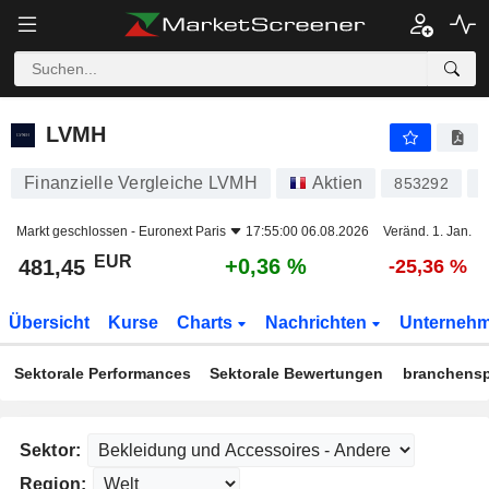
LVMH
481,45
€
+0,36 %
LVMH
Finanzielle Vergleiche LVMH
Aktien
853292
Markt geschlossen -
Euronext Paris
17:55:00 06.08.2026
Veränd. 1. Jan.
EUR
+0,36 %
481,45
-25,36 %
Übersicht
Kurse
Charts
Nachrichten
Unterneh
Sektorale Performances
Sektorale Bewertungen
branchensp
Sektor:
Region: