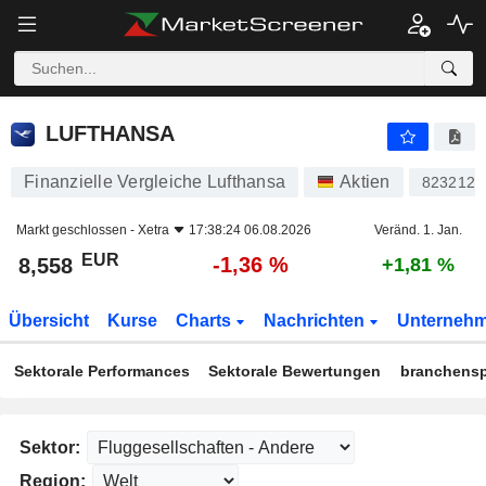
LUFTHANSA
8,558
€
-1,36 %
LUFTHANSA
Finanzielle Vergleiche Lufthansa
Aktien
823212
Markt geschlossen -
Xetra
17:38:24 06.08.2026
Veränd. 1. Jan.
EUR
-1,36 %
8,558
+1,81 %
Übersicht
Kurse
Charts
Nachrichten
Unterneh
Sektorale Performances
Sektorale Bewertungen
branchensp
Sektor:
Region: