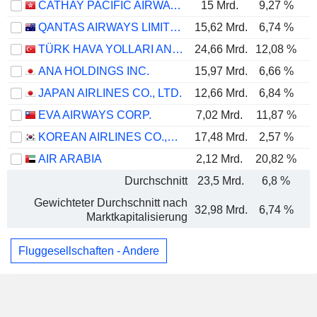
CATHAY PACIFIC AIRWAYS LIMITED
15 Mrd.
9,27 %
QANTAS AIRWAYS LIMITED
15,62 Mrd.
6,74 %
TÜRK HAVA YOLLARI ANONIM ORTAKLIGI
24,66 Mrd.
12,08 %
ANA HOLDINGS INC.
15,97 Mrd.
6,66 %
JAPAN AIRLINES CO., LTD.
12,66 Mrd.
6,84 %
EVA AIRWAYS CORP.
7,02 Mrd.
11,87 %
KOREAN AIRLINES CO.,LTD.
17,48 Mrd.
2,57 %
AIR ARABIA
2,12 Mrd.
20,82 %
Durchschnitt
23,5 Mrd.
6,8 %
Gewichteter Durchschnitt nach
32,98 Mrd.
6,74 %
Marktkapitalisierung
Fluggesellschaften - Andere