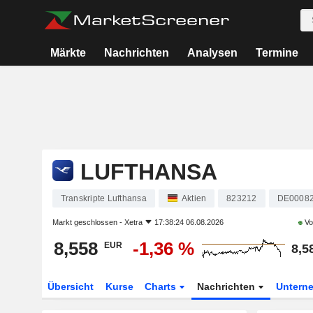
Märkte
Nachrichten
Analysen
Termine
LUFTHANSA
Transkripte Lufthansa
Aktien
823212
DE0008
Markt geschlossen -
Xetra
17:38:24 06.08.2026
Vo
8,558
-1,36 %
EUR
8,5
Übersicht
Kurse
Charts
Nachrichten
Untern