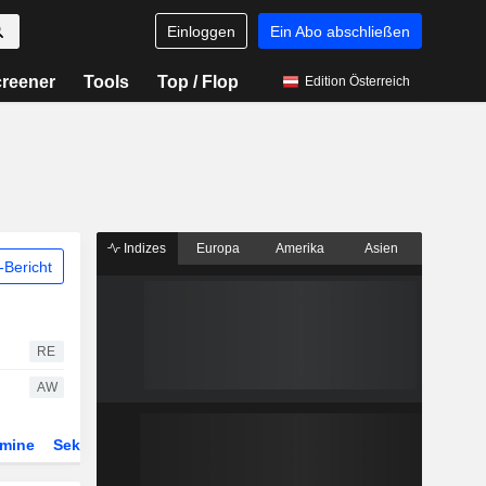
Einloggen
Ein Abo abschließen
reener
Tools
Top / Flop
Edition Österreich
Indizes
Europa
Amerika
Asien
Bericht
RE
AW
rmine
Sektor
Derivate
ETFs