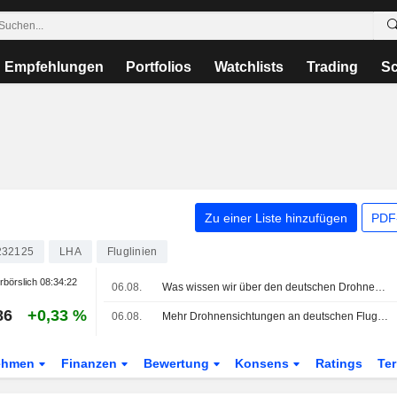
Empfehlungen
Portfolios
Watchlists
Trading
Sc
Zu einer Liste hinzufügen
PDF-
232125
LHA
Fluglinien
rbörslich
08:34:22
06.08.
Was wissen wir über den deutschen Drohnenvorfall und den Flughafen, auf den er abzielte?
86
+0,33 %
06.08.
Mehr Drohnensichtungen an deutschen Flughäfen
ehmen
Finanzen
Bewertung
Konsens
Ratings
Te