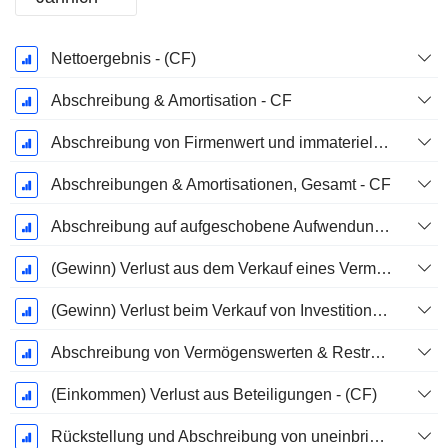
Ende d.
Nettoergebnis - (CF)
Geschäftsjahres:
Dezember
Abschreibung & Amortisation - CF
Abschreibung von Firmenwert und immateriellen Vermögenswerten - (CF) - (Modellspezifisch)
Abschreibungen & Amortisationen, Gesamt - CF
Abschreibung auf aufgeschobene Aufwendungen, Gesamt - (CF)
(Gewinn) Verlust aus dem Verkauf eines Vermögenswerts
(Gewinn) Verlust beim Verkauf von Investitionen - (CF)
Abschreibung von Vermögenswerten & Restrukturierungskosten
(Einkommen) Verlust aus Beteiligungen - (CF)
Rückstellung und Abschreibung von uneinbringlichen Forderungen