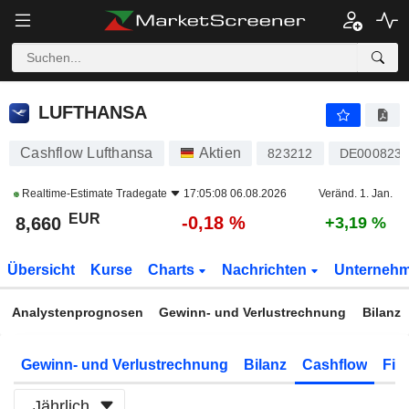
LUFTHANSA
8,660
€
-0,18 %
LUFTHANSA
Cashflow Lufthansa
Aktien
823212
DE0008232
Realtime-Estimate
Tradegate
17:05:08 06.08.2026
Veränd. 1. Jan.
EUR
-0,18 %
8,660
+3,19 %
Übersicht
Kurse
Charts
Nachrichten
Unterneh
Analystenprognosen
Gewinn- und Verlustrechnung
Bilanz
Gewinn- und Verlustrechnung
Bilanz
Cashflow
Fin
Jährlich