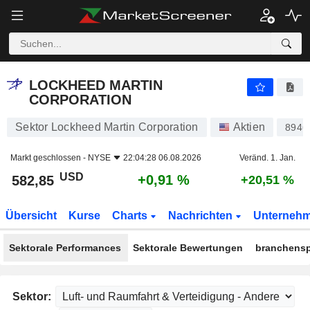
LOCKHEED MARTIN CORPORATION
582,85
$
+0,91 %
LOCKHEED MARTIN
CORPORATION
Sektor Lockheed Martin Corporation
Aktien
8946
Markt geschlossen -
NYSE
22:04:28 06.08.2026
Veränd. 1. Jan.
USD
+0,91 %
582,85
+20,51 %
Übersicht
Kurse
Charts
Nachrichten
Unterneh
Sektorale Performances
Sektorale Bewertungen
branchensp
Sektor: