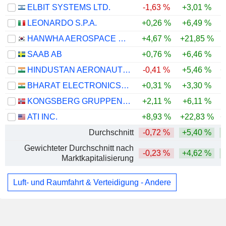
ELBIT SYSTEMS LTD.
-1,63 %
+3,01 %
LEONARDO S.P.A.
+0,26 %
+6,49 %
HANWHA AEROSPACE CO., LTD.
+4,67 %
+21,85 %
SAAB AB
+0,76 %
+6,46 %
HINDUSTAN AERONAUTICS LIMITED
-0,41 %
+5,46 %
+
BHARAT ELECTRONICS LIMITED
+0,31 %
+3,30 %
KONGSBERG GRUPPEN ASA
+2,11 %
+6,11 %
ATI INC.
+8,93 %
+22,83 %
+
Durchschnitt
-0,72 %
+5,40 %
Gewichteter Durchschnitt nach
-0,23 %
+4,62 %
Marktkapitalisierung
Luft- und Raumfahrt & Verteidigung - Andere