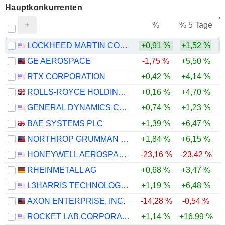
Hauptkonkurrenten
V
%
% 5 Tage
LOCKHEED MARTIN CORPORATION
+0,91 %
+1,52 %
GE AEROSPACE
-1,75 %
+5,50 %
RTX CORPORATION
+0,42 %
+4,14 %
+
ROLLS-ROYCE HOLDINGS PLC
+0,16 %
+4,70 %
GENERAL DYNAMICS CORPORATION
+0,74 %
+1,23 %
BAE SYSTEMS PLC
+1,39 %
+6,47 %
+
NORTHROP GRUMMAN CORPORATION
+1,84 %
+6,15 %
HONEYWELL AEROSPACE INC.
-23,16 %
-23,42 %
-
RHEINMETALL AG
+0,68 %
+3,47 %
L3HARRIS TECHNOLOGIES, INC.
+1,19 %
+6,48 %
AXON ENTERPRISE, INC.
-14,28 %
-0,54 %
-
ROCKET LAB CORPORATION
+1,14 %
+16,99 %
-