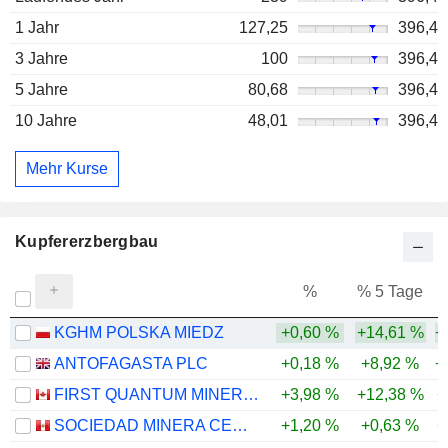
1 Jahr
127,25
396,4
3 Jahre
100
396,4
5 Jahre
80,68
396,4
10 Jahre
48,01
396,4
Mehr Kurse
Kupfererzbergbau
%
% 5 Tage
%
KGHM POLSKA MIEDZ
+0,60 %
+14,61 %
+
ANTOFAGASTA PLC
+0,18 %
+8,92 %
+
FIRST QUANTUM MINERALS LTD.
+3,98 %
+12,38 %
+
SOCIEDAD MINERA CERRO VERDE S.A.A.
+1,20 %
+0,63 %
+