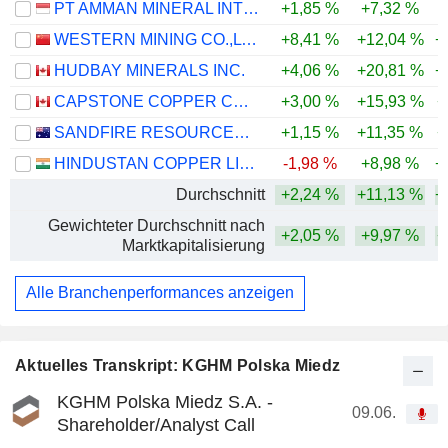
PT AMMAN MINERAL INTERNASIONAL TBK
+1,85 %
+7,32 %
-
WESTERN MINING CO.,LTD.
+8,41 %
+12,04 %
+
HUDBAY MINERALS INC.
+4,06 %
+20,81 %
+
CAPSTONE COPPER CORP.
+3,00 %
+15,93 %
+
SANDFIRE RESOURCES LIMITED
+1,15 %
+11,35 %
+
HINDUSTAN COPPER LIMITED
-1,98 %
+8,98 %
+
Durchschnitt
+2,24 %
+11,13 %
+
Gewichteter Durchschnitt nach
+2,05 %
+9,97 %
+
Marktkapitalisierung
Alle Branchenperformances anzeigen
Aktuelles Transkript: KGHM Polska Miedz
KGHM Polska Miedz S.A. -
09.06.
Shareholder/Analyst Call