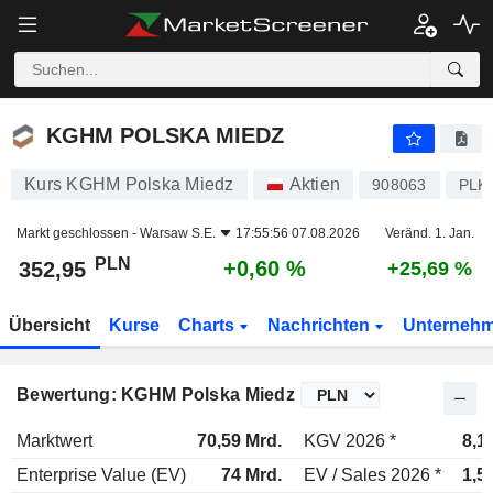
KGHM POLSKA MIEDZ
352,95
zł
+0,60 %
KGHM POLSKA MIEDZ
Kurs KGHM Polska Miedz
Aktien
908063
PLK
Markt geschlossen -
Warsaw S.E.
17:55:56 07.08.2026
Veränd. 1. Jan.
PLN
+0,60 %
352,95
+25,69 %
Übersicht
Kurse
Charts
Nachrichten
Unterneh
Bewertung: KGHM Polska Miedz
Marktwert
70,59 Mrd.
KGV 2026 *
8,1
Enterprise Value (EV)
74 Mrd.
EV / Sales 2026 *
1,5