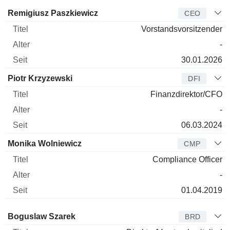
Manager
Titel
Alter
Seit
Remigiusz Paszkiewicz
CEO
Vorstandsvorsitzender
-
30.01.2026
Piotr Krzyzewski
DFI
Finanzdirektor/CFO
-
06.03.2024
Monika Wolniewicz
CMP
Compliance Officer
-
01.04.2019
Verwaltungsratsmitglied
Titel
Alter
Seit
Boguslaw Szarek
BRD