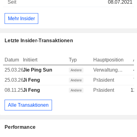
08.07.2021
Mehr Insider
Letzte Insider-Transaktionen
Datum
Initiiert
Typ
Hauptposition
A
25.03.26
Jie Ping Sun
Verwaltungsratsmitglied
4
Andere
25.03.26
Ji Feng
Präsident
7
Andere
08.11.25
Ji Feng
Präsident
12
Andere
Alle Transaktionen
Performance