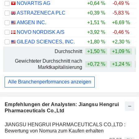
NOVARTIS AG
+0,64 %
-0,49 %
+
ASTRAZENECA PLC
+0,39 %
-5,83 %
AMGEN INC.
+1,51 %
+6,69 %
+
NOVO NORDISK A/S
+3,92 %
-0,46 %
GILEAD SCIENCES, INC.
+1,80 %
+2,30 %
+
Durchschnitt
+1,50 %
+1,09 %
+
Gewichteter Durchschnitt nach
+0,72 %
+1,24 %
+
Marktkapitalisierung
Alle Branchenperformances anzeigen
Empfehlungen der Analysten: Jiangsu Hengrui
Pharmaceuticals Co.,Ltd
JIANGSU HENGRUI PHARMACEUTICALS CO.,LTD :
Bewertung von Nomura zum Kaufen erhalten