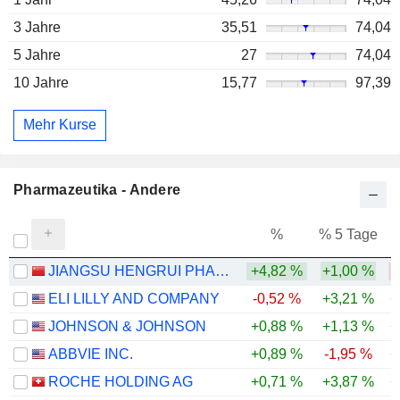
3 Jahre
35,51
74,04
5 Jahre
27
74,04
10 Jahre
15,77
97,39
Mehr Kurse
Pharmazeutika - Andere
%
% 5 Tage
%
JIANGSU HENGRUI PHARMACEUTICALS CO.,LTD
+4,82 %
+1,00 %
-
ELI LILLY AND COMPANY
-0,52 %
+3,21 %
+
JOHNSON & JOHNSON
+0,88 %
+1,13 %
+
ABBVIE INC.
+0,89 %
-1,95 %
+
ROCHE HOLDING AG
+0,71 %
+3,87 %
+