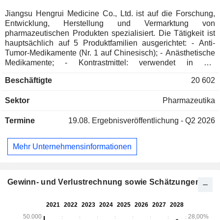
Jiangsu Hengrui Medicine Co., Ltd. ist auf die Forschung,
Entwicklung, Herstellung und Vermarktung von
pharmazeutischen Produkten spezialisiert. Die Tätigkeit ist
hauptsächlich auf 5 Produktfamilien ausgerichtet: - Anti-
Tumor-Medikamente (Nr. 1 auf Chinesisch); - Anästhetische
Medikamente; - Kontrastmittel: verwendet in der
medizinischen Bildgebung; - entzündungshemmende
Beschäftigte
20 602
Medikamente; - Medikamente für die Behandlung von Herz-
Kreislauf-Erkrankungen.
Sektor
Pharmazeutika
Termine
19.08.
Ergebnisveröffentlichung - Q2 2026
Mehr Unternehmensinformationen
Gewinn- und Verlustrechnung sowie Schätzungen