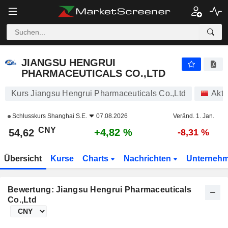
JIANGSU HENGRUI PHARMACEUTICALS CO.,LTD
54,62
¥
+4,82 %
JIANGSU HENGRUI
PHARMACEUTICALS CO.,LTD
Kurs Jiangsu Hengrui Pharmaceuticals Co.,Ltd
Akti
Schlusskurs
Shanghai S.E.
07.08.2026
Veränd. 1. Jan.
CNY
+4,82 %
54,62
-8,31 %
Übersicht
Kurse
Charts
Nachrichten
Unterneh
Bewertung: Jiangsu Hengrui Pharmaceuticals
Co.,Ltd