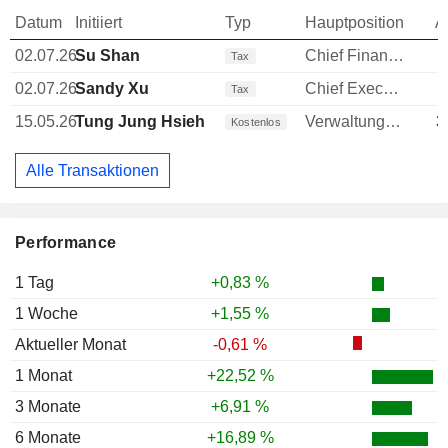
Datum
Initiiert
Typ
Hauptposition
A
02.07.26
Su Shan
Chief Financial Officer (CFO)
Tax
02.07.26
Sandy Xu
Chief Executive Officer (CEO)
-
Tax
15.05.26
Tung Jung Hsieh
Verwaltungsratsmitglied
3
Kostenlos
Alle Transaktionen
Performance
1 Tag
+0,83 %
1 Woche
+1,55 %
Aktueller Monat
-0,61 %
1 Monat
+22,52 %
3 Monate
+6,91 %
6 Monate
+16,89 %