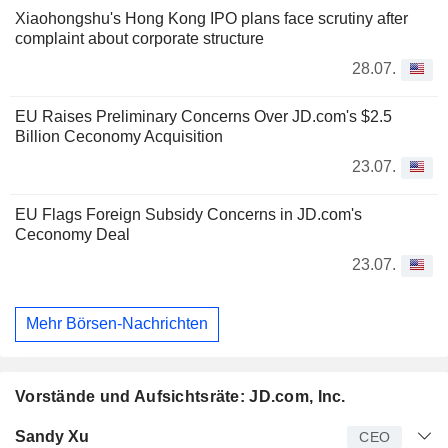
Xiaohongshu's Hong Kong IPO plans face scrutiny after
complaint about corporate structure
28.07.
EU Raises Preliminary Concerns Over JD.com's $2.5
Billion Ceconomy Acquisition
23.07.
EU Flags Foreign Subsidy Concerns in JD.com's
Ceconomy Deal
23.07.
Mehr Börsen-Nachrichten
Vorstände und Aufsichtsräte: JD.com, Inc.
Manager
Titel
Alter
Seit
Sandy Xu
CEO