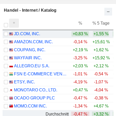
Handel - Internet / Katalog
%
% 5 Tage
%
JD.COM, INC.
+0,83 %
+1,55 %
AMAZON.COM, INC.
-0,14 %
+15,61 %
+
COUPANG, INC.
+2,19 %
+1,62 %
-
WAYFAIR INC.
-3,25 %
+15,92 %
+
ALLEGRO.EU S.A.
+2,03 %
+2,12 %
+
FSN E-COMMERCE VENTURES LIMITED
-1,01 %
-0,54 %
+
ETSY, INC.
-4,19 %
-1,07 %
MONOTARO CO., LTD.
+0,47 %
-4,04 %
-
OCADO GROUP PLC
-0,47 %
-0,38 %
-
MOMO.COM INC.
-1,34 %
+4,67 %
Durchschnitt
-0,47 %
+3,32 %