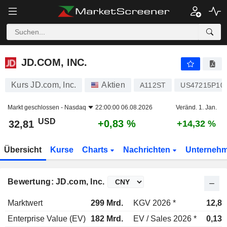
JD.COM, INC.
32,81
$
+0,83 %
JD.COM, INC.
Kurs JD.com, Inc.
Aktien
A112ST
US47215P10
Markt geschlossen -
Nasdaq
22:00:00 06.08.2026
Veränd. 1. Jan.
USD
+0,83 %
32,81
+14,32 %
Übersicht
Kurse
Charts
Nachrichten
Unterneh
Bewertung: JD.com, Inc.
Marktwert
299 Mrd.
KGV 2026 *
12,8x
Enterprise Value (EV)
182 Mrd.
EV / Sales 2026 *
0,13x