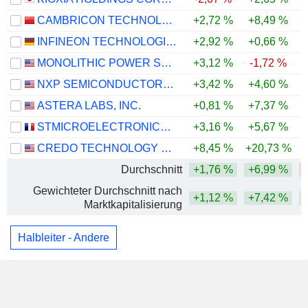
CAMBRICON TECHNOLOGIES CORPORATION LIMITED
+2,72 %
+8,49 %
-
INFINEON TECHNOLOGIES AG
+2,92 %
+0,66 %
-
MONOLITHIC POWER SYSTEMS, INC.
+3,12 %
-1,72 %
NXP SEMICONDUCTORS N.V.
+3,42 %
+4,60 %
-
ASTERA LABS, INC.
+0,81 %
+7,37 %
-
STMICROELECTRONICS N.V.
+3,16 %
+5,67 %
-
CREDO TECHNOLOGY GROUP HOLDING LTD
+8,45 %
+20,73 %
Durchschnitt
+1,76 %
+6,99 %
Gewichteter Durchschnitt nach
+1,12 %
+7,42 %
Marktkapitalisierung
Halbleiter - Andere