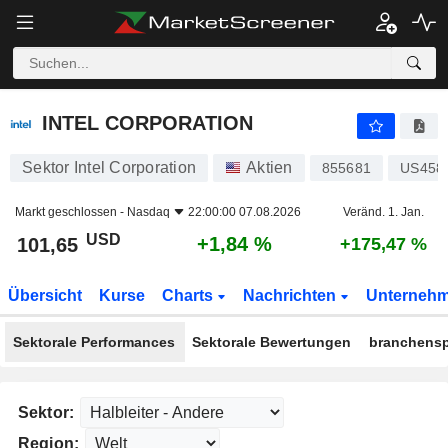
INTEL CORPORATION
101,65
$
+1,84 %
INTEL CORPORATION
Sektor Intel Corporation
Aktien
855681
US458
Markt geschlossen -
Nasdaq
22:00:00 07.08.2026
Veränd. 1. Jan.
USD
+1,84 %
101,65
+175,47 %
Übersicht
Kurse
Charts
Nachrichten
Unterneh
Sektorale Performances
Sektorale Bewertungen
branchensp
Sektor:
Region: