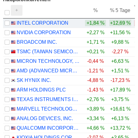
V
%
% 5 Tage
INTEL CORPORATION
+1,84 %
+12,69 %
NVIDIA CORPORATION
+2,27 %
+11,56 %
BROADCOM INC.
+1,71 %
+9,88 %
+
TSMC (TAIWAN SEMICONDUCTOR MANUFACTURING COMPANY)
+0,21 %
-2,27 %
MICRON TECHNOLOGY, INC.
-0,44 %
+6,63 %
AMD (ADVANCED MICRO DEVICES)
-1,21 %
+1,51 %
SK HYNIX INC.
-4,88 %
-17,23 %
-
ARM HOLDINGS PLC
-1,43 %
+17,89 %
TEXAS INSTRUMENTS INCORPORATED
+2,76 %
+3,75 %
MARVELL TECHNOLOGY GROUP LTD
+3,89 %
+16,61 %
ANALOG DEVICES, INC.
+3,34 %
+6,13 %
QUALCOMM INCORPORATED
+4,66 %
+13,72 %
-
KIOXIA HOLDINGS CORPORATION
-2,07 %
+2,65 %
-