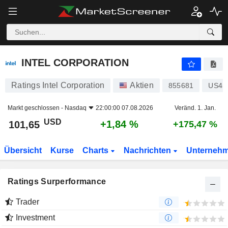
INTEL CORPORATION
101,65
$
+1,84 %
INTEL CORPORATION
Ratings Intel Corporation
Aktien
855681
US45
Markt geschlossen -
Nasdaq
22:00:00 07.08.2026
Veränd. 1. Jan.
USD
+1,84 %
101,65
+175,47 %
Übersicht
Kurse
Charts
Nachrichten
Unterneh
Ratings Surperformance
Trader
Investment