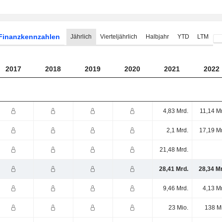
Finanzkennzahlen
Jährlich
Vierteljährlich
Halbjahr
YTD
LTM
2017
2018
2019
2020
2021
2022
4,83 Mrd.
11,14 M
2,1 Mrd.
17,19 M
21,48 Mrd.
28,41 Mrd.
28,34 M
9,46 Mrd.
4,13 M
23 Mio.
138 M