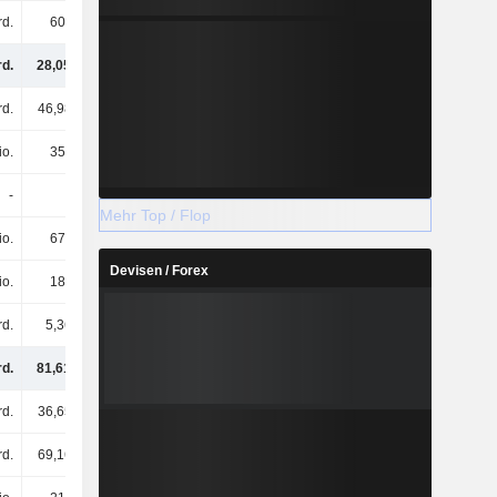
rd.
604 Mio.
696 Mio.
2,34 Mrd.
rd.
28,05 Mrd.
35,67 Mrd.
31,58 Mrd.
rd.
46,98 Mrd.
46,28 Mrd.
44,09 Mrd.
io.
359 Mio.
407 Mio.
318 Mio.
-
-
-
-
Mehr Top / Flop
io.
675 Mio.
639 Mio.
664 Mio.
Devisen / Forex
io.
186 Mio.
-
-
rd.
5,36 Mrd.
8,46 Mrd.
8,43 Mrd.
rd.
81,61 Mrd.
91,45 Mrd.
85,07 Mrd.
rd.
36,65 Mrd.
50,95 Mrd.
65,18 Mrd.
rd.
69,16 Mrd.
49,03 Mrd.
48,98 Mrd.