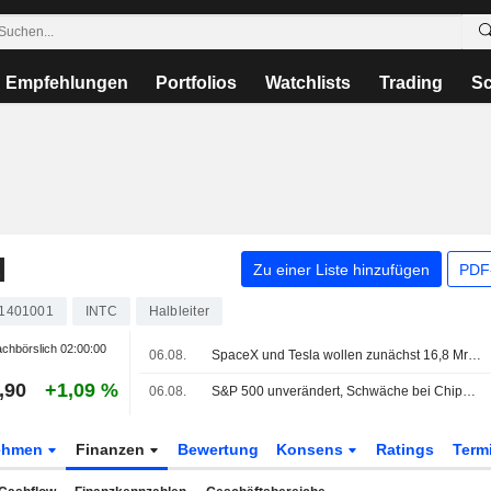
Empfehlungen
Portfolios
Watchlists
Trading
Sc
N
Zu einer Liste hinzufügen
PDF-
1401001
INTC
Halbleiter
chbörslich
02:00:00
06.08.
SpaceX und Tesla wollen zunächst 16,8 Mrd. USD in Terafab-Chipwerk in Texas investieren
,90
+1,09 %
06.08.
S&P 500 unverändert, Schwäche bei Chips und Software gleicht breitere Gewinne aus
ehmen
Finanzen
Bewertung
Konsens
Ratings
Term