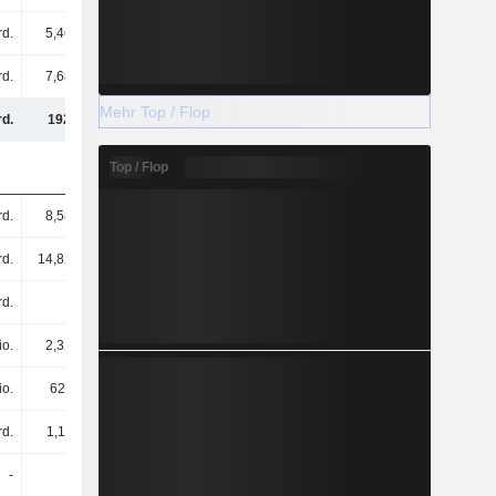
rd.
5,46 Mrd.
603 Mio.
570 Mio.
rd.
7,68 Mrd.
6,42 Mrd.
6,14 Mrd.
Mehr Top / Flop
d.
192 Mrd.
196 Mrd.
211 Mrd.
Top / Flop
rd.
8,58 Mrd.
12,56 Mrd.
9,88 Mrd.
rd.
14,82 Mrd.
16,64 Mrd.
16,04 Mrd.
rd.
-
-
-
io.
2,32 Mrd.
3,73 Mrd.
2,5 Mrd.
io.
622 Mio.
288 Mio.
206 Mio.
rd.
1,11 Mrd.
1,76 Mrd.
604 Mio.
-
-
-
-