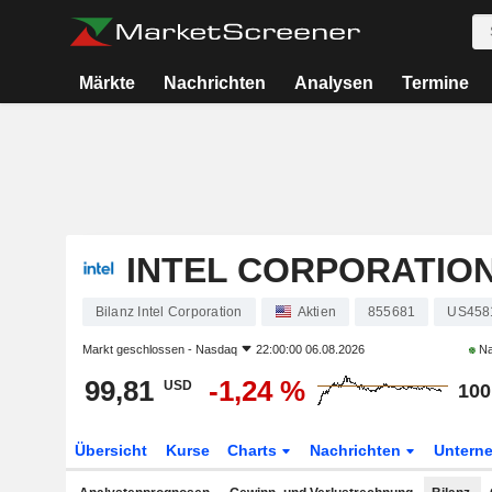
Märkte
Nachrichten
Analysen
Termine
INTEL CORPORATIO
Bilanz Intel Corporation
Aktien
855681
US458
Markt geschlossen -
Nasdaq
22:00:00 06.08.2026
Na
99,81
-1,24 %
USD
100
Übersicht
Kurse
Charts
Nachrichten
Untern