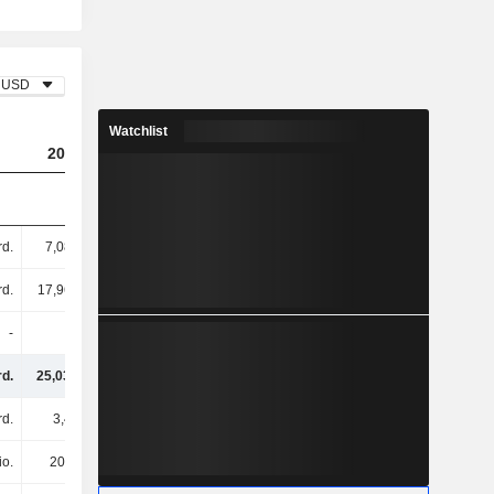
USD
Watchlist
2023
2024
2025
rd.
7,08 Mrd.
8,25 Mrd.
14,26 Mrd.
rd.
17,96 Mrd.
13,81 Mrd.
23,15 Mrd.
-
-
-
-
rd.
25,03 Mrd.
22,06 Mrd.
37,42 Mrd.
rd.
3,4 Mrd.
3,48 Mrd.
3,84 Mrd.
io.
204 Mio.
7,93 Mrd.
-