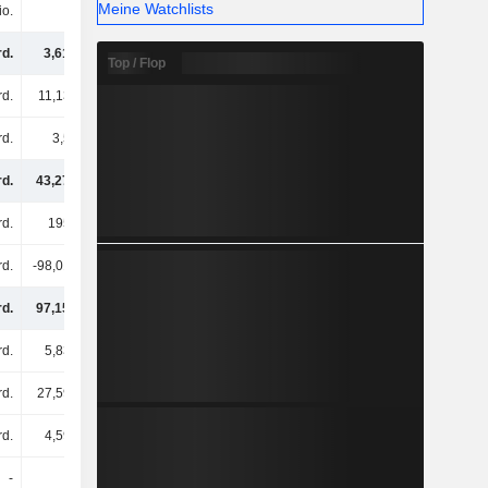
Meine Watchlists
io.
-
-
-
rd.
3,61 Mrd.
11,41 Mrd.
3,84 Mrd.
Top / Flop
rd.
11,13 Mrd.
12,2 Mrd.
11,62 Mrd.
rd.
3,5 Mrd.
1,66 Mrd.
10,82 Mrd.
rd.
43,27 Mrd.
47,32 Mrd.
63,69 Mrd.
d.
195 Mrd.
211 Mrd.
212 Mrd.
rd.
-98,01 Mrd.
-102 Mrd.
-106 Mrd.
rd.
97,15 Mrd.
108 Mrd.
106 Mrd.
rd.
5,83 Mrd.
5,38 Mrd.
8,51 Mrd.
rd.
27,59 Mrd.
24,69 Mrd.
23,91 Mrd.
rd.
4,59 Mrd.
3,69 Mrd.
2,77 Mrd.
-
-
-
-