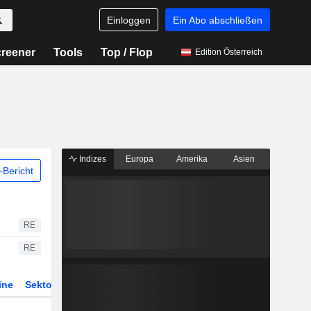
Einloggen
Ein Abo abschließen
reener
Tools
Top / Flop
Edition Österreich
Indizes
Europa
Amerika
Asien
Bericht
RE
RE
ine
Sektor
Derivate
ETFs