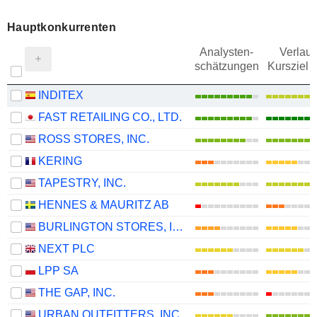
Hauptkonkurrenten
Analysten-
Verlauf
schätzungen
Kursziel 
INDITEX
FAST RETAILING CO., LTD.
ROSS STORES, INC.
KERING
TAPESTRY, INC.
HENNES & MAURITZ AB
BURLINGTON STORES, INC.
NEXT PLC
LPP SA
THE GAP, INC.
URBAN OUTFITTERS, INC.