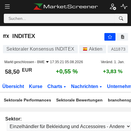
INDITEX
58,50
€
+0,55 %
INDITEX
Sektoraler Konsensus INDITEX
Aktien
A11873
Markt geschlossen -
BME
17:35:21 05.08.2026
Veränd. 1. Jan.
EUR
+0,55 %
58,50
+3,83 %
Übersicht
Kurse
Charts
Nachrichten
Unterneh
Sektorale Performances
Sektorale Bewertungen
branchensp
Sektor: