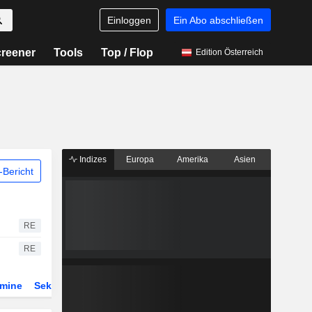
Einloggen
Ein Abo abschließen
reener
Tools
Top / Flop
Edition Österreich
Indizes
Europa
Amerika
Asien
Bericht
RE
RE
rmine
Sektor
Derivate
ETFs