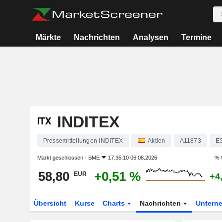
Märkte
Nachrichten
Analysen
Termine
INDITEX
Pressemitteilungen INDITEX
Aktien
A11873
E
Markt geschlossen -
BME
17:35:10 06.08.2026
% 
58,80
+0,51 %
EUR
+4
Übersicht
Kurse
Charts
Nachrichten
Untern