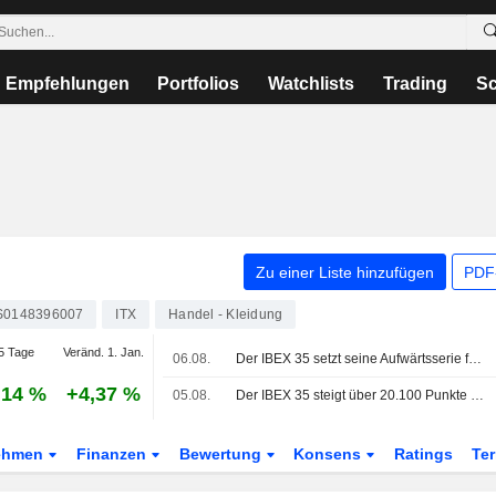
Empfehlungen
Portfolios
Watchlists
Trading
Sc
Zu einer Liste hinzufügen
PDF-
S0148396007
ITX
Handel - Kleidung
5 Tage
Veränd. 1. Jan.
06.08.
Der IBEX 35 setzt seine Aufwärtsserie fort - getragen von Hoffnungen auf ein Abkommen zwischen den USA und Iran
,14 %
+4,37 %
05.08.
Der IBEX 35 steigt über 20.100 Punkte - Technologiebranche und Geopolitik im Fokus
ehmen
Finanzen
Bewertung
Konsens
Ratings
Te