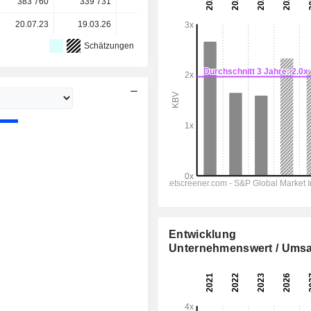
383 760
339 731
330 597
-
-
20.07.23
19.03.26
-
-
-
Schätzungen
Entwicklung
Unternehmenswert / Umsa