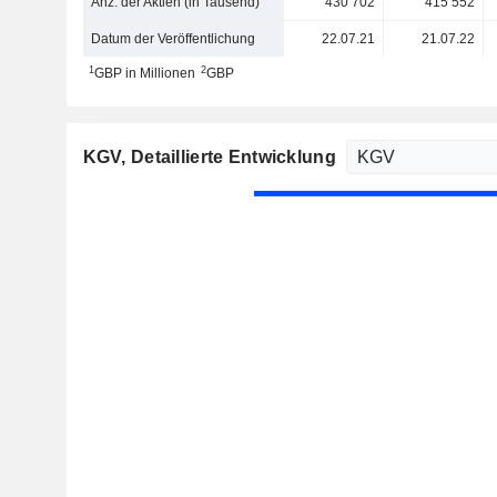
Anz. der Aktien (in Tausend)
430 702
415 552
Datum der Veröffentlichung
22.07.21
21.07.22
1
2
GBP in Millionen
GBP
KGV
, Detaillierte Entwicklung