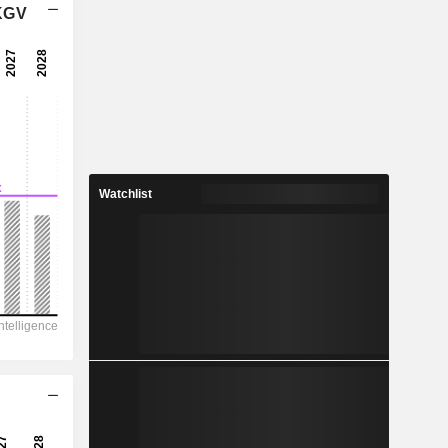
 KGV
Watchlist