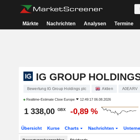
Märkte
Nachrichten
Analysen
Termine
IG GROUP HOLDINGS
Bewertung IG Group Holdings plc
Aktien
A0EARV
Realtime-Estimate
Cboe Europe
12:49:17 06.08.2026
1 338,00
-0,89 %
GBX
Übersicht
Kurse
Charts
Nachrichten
Untern