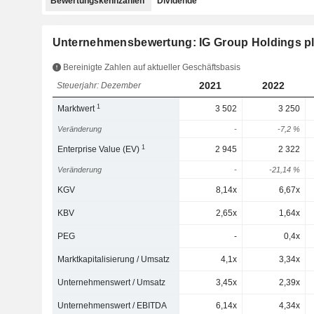
Bewertungskennzahlen
Dividende
Unternehmensbewertung: IG Group Holdings p
Bereinigte Zahlen auf aktueller Geschäftsbasis
2021
2022
Steuerjahr: Dezember
1
Marktwert
3 502
3 250
Veränderung
-
-7,2 %
1
Enterprise Value (EV)
2 945
2 322
Veränderung
-
-21,14 %
KGV
8,14x
6,67x
KBV
2,65x
1,64x
PEG
-
0,4x
Marktkapitalisierung / Umsatz
4,1x
3,34x
Unternehmenswert / Umsatz
3,45x
2,39x
Unternehmenswert / EBITDA
6,14x
4,34x