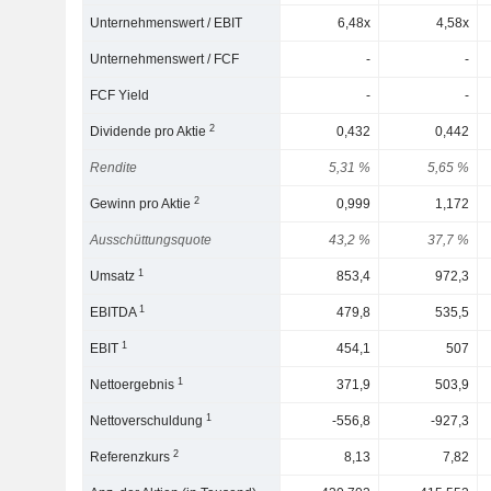
Unternehmenswert / EBIT
6,48x
4,58x
Unternehmenswert / FCF
-
-
FCF Yield
-
-
2
Dividende pro Aktie
0,432
0,442
Rendite
5,31 %
5,65 %
2
Gewinn pro Aktie
0,999
1,172
Ausschüttungsquote
43,2 %
37,7 %
1
Umsatz
853,4
972,3
1
EBITDA
479,8
535,5
1
EBIT
454,1
507
1
Nettoergebnis
371,9
503,9
1
Nettoverschuldung
-556,8
-927,3
2
Referenzkurs
8,13
7,82