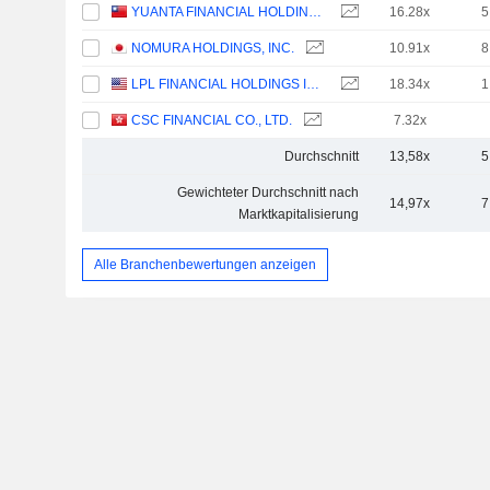
YUANTA FINANCIAL HOLDING CO., LTD.
16.28x
5
NOMURA HOLDINGS, INC.
10.91x
8
LPL FINANCIAL HOLDINGS INC.
18.34x
1
CSC FINANCIAL CO., LTD.
7.32x
Durchschnitt
13,58x
5
Gewichteter Durchschnitt nach
14,97x
7
Marktkapitalisierung
Alle Branchenbewertungen anzeigen