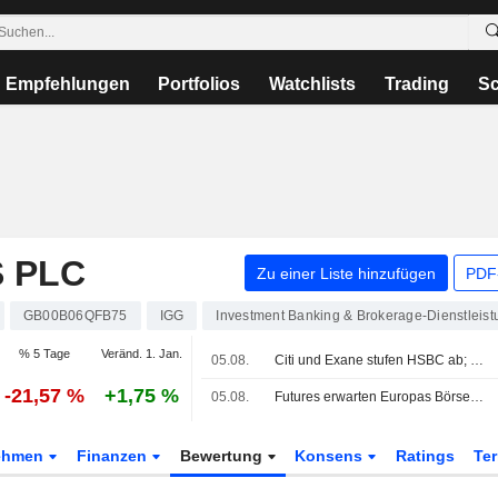
Empfehlungen
Portfolios
Watchlists
Trading
Sc
 PLC
Zu einer Liste hinzufügen
PDF-
GB00B06QFB75
IGG
Investment Banking & Brokerage-Dienstleis
% 5 Tage
Veränd. 1. Jan.
05.08.
Citi und Exane stufen HSBC ab; LBBW senkt Vodafone
-21,57 %
+1,75 %
05.08.
Futures erwarten Europas Börsen im Plus
ehmen
Finanzen
Bewertung
Konsens
Ratings
Te