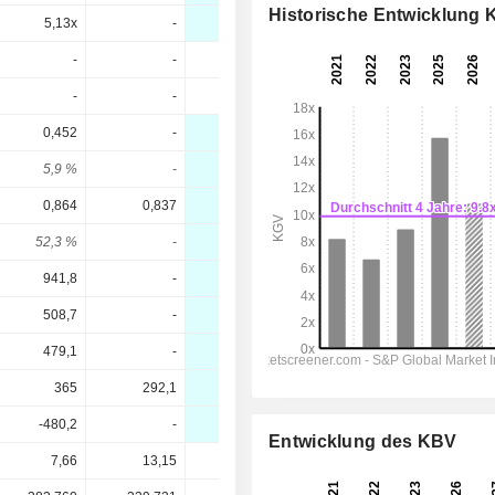
Historische Entwicklung
5,13x
-
7,34x
6,4x
5,92x
-
-
-
-
-
-
-
-
-
-
0,452
-
0,4944
0,5181
0,5494
5,9 %
-
3,66 %
3,84 %
4,07 %
0,864
0,837
1,254
1,428
1,644
52,3 %
-
39,4 %
36,3 %
33,4 %
941,8
-
1 249
1 443
1 447
508,7
-
564,3
617,4
587,5
479,1
-
540,4
604,6
630,9
365
292,1
430,9
494
536,6
-480,2
-
-495,6
-596,3
-728,3
Entwicklung des KBV
7,66
13,15
13,50
13,50
13,50