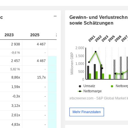
lc
Gewinn- und Verlustrech
sowie Schätzungen
2023
2025
2026
2027
2028
2 938
4 467
4 463
-
-
-9,6 %
-
-0,1 %
-
-
2 457
4 467
3 968
3 867
3 735
5,82 %
-
-11,19 %
-2,54 %
-3,41 %
8,86x
15,7x
10,8x
9,46x
8,21x
1,59x
-
2,32x
2,1x
1,88x
-0,3x
-
0,2x
0,7x
0,5x
3,12x
-
3,57x
3,09x
3,08x
Mehr Finanzdaten
2,61x
-
3,18x
2,68x
2,58x
4,83x
-
7,03x
6,26x
6,36x