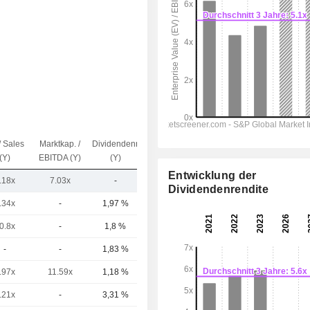
/ Sales
Marktkap. /
Dividendenrendite
Kap.($)
(Y)
EBITDA (Y)
(Y)
Entwicklung der
.18x
7.03x
-
6,01 Mrd.
Dividendenrendite
.34x
-
1,97 %
343 Mrd.
0.8x
-
1,8 %
321 Mrd.
-
-
1,83 %
231 Mrd.
.97x
11.59x
1,18 %
188 Mrd.
.21x
-
3,31 %
60,04 Mrd.