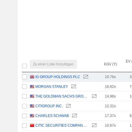
EV 
Zu einer Liste hinzufügen
KGV (Y)
IG GROUP HOLDINGS PLC
10.76x
3
MORGAN STANLEY
16.82x
7
THE GOLDMAN SACHS GROUP, INC.
14.98x
1
CITIGROUP INC.
12.31x
CHARLES SCHWAB
17.37x
6
CITIC SECURITIES COMPANY LIMITED
10.67x
1