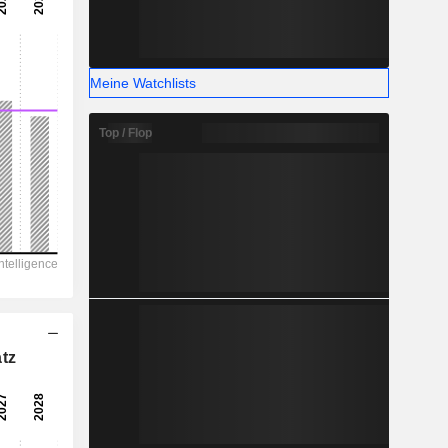
Meine Watchlists
Top / Flop
tz