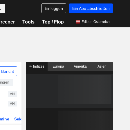
Einloggen
Ein Abo abschließen
reener
Tools
Top / Flop
Edition Österreich
Indizes
Europa
Amerika
Asien
Bericht
tungen
AN
AN
rmine
Sektor
Derivate
ETFs