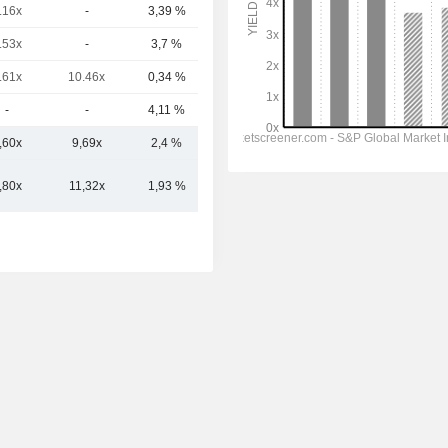
.16x
-
3,39 %
28,62 Mrd.
.53x
-
3,7 %
28,91 Mrd.
.61x
10.46x
0,34 %
28,34 Mrd.
-
-
4,11 %
26,96 Mrd.
,60x
9,69x
2,4 %
126,15 Mrd.
,80x
11,32x
1,93 %