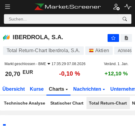
IBERDROLA, S.A.
20,70
€
-0,10 %
IBERDROLA, S.A.
Total Return-Chart Iberdrola, S.A.
Aktien
A0M46B
Markt geschlossen -
BME
17:35:29 07.08.2026
Veränd. 1. Jan.
EUR
-0,10 %
20,70
+12,10 %
Übersicht
Kurse
Charts
Nachrichten
Unterneh
Technische Analyse
Statischer Chart
Total Return-Chart
N