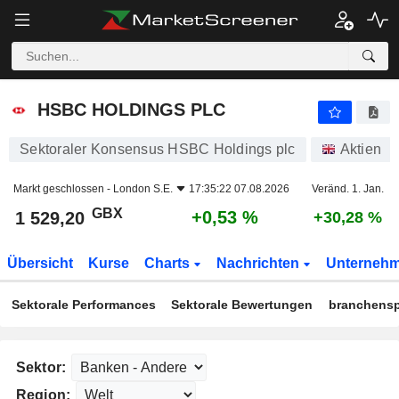
HSBC HOLDINGS PLC
1 529,20
p
+0,53 %
HSBC HOLDINGS PLC
Sektoraler Konsensus HSBC Holdings plc
Aktien
Markt geschlossen -
London S.E.
17:35:22 07.08.2026
Veränd. 1. Jan.
GBX
+0,53 %
1 529,20
+30,28 %
Übersicht
Kurse
Charts
Nachrichten
Unterneh
Sektorale Performances
Sektorale Bewertungen
branchensp
Sektor:
Region: