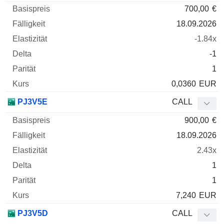
700,00
€
18.09.2026
-1.84x
-1
1
0,0360
EUR
PJ3V5E
CALL
900,00
€
18.09.2026
2.43x
1
1
7,240
EUR
PJ3V5D
CALL