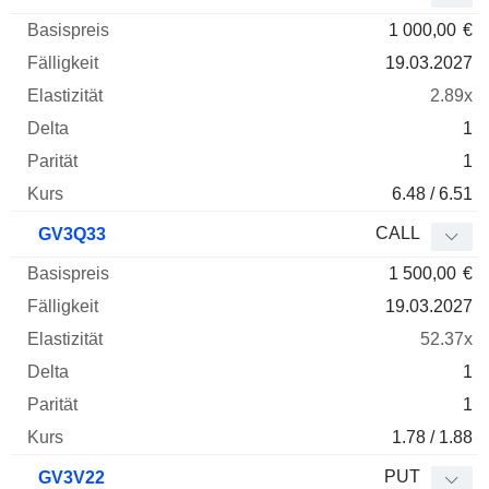
1 000,00
€
19.03.2027
2.89x
1
1
6.48 / 6.51
CALL
GV3Q33
1 500,00
€
19.03.2027
52.37x
1
1
1.78 / 1.88
PUT
GV3V22