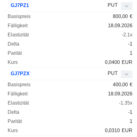
Basispreis
Fälligkeit
Elastizität
Delta
PUT
GJ7PZ1
WKN
Typ
Parität
800,00
€
18.09.2026
-2.1x
-1
1
0,0400
EUR
PUT
GJ7PZX
400,00
€
18.09.2026
-1.35x
-1
1
0,0310
EUR