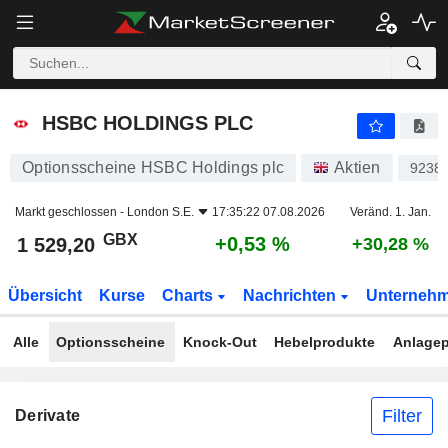
HSBC HOLDINGS PLC
1 529,20
p
+0,53 %
HSBC HOLDINGS PLC
Optionsscheine HSBC Holdings plc
Aktien
9238
Markt geschlossen -
London S.E.
17:35:22 07.08.2026
Veränd. 1. Jan.
GBX
+0,53 %
1 529,20
+30,28 %
Übersicht
Kurse
Charts
Nachrichten
Unterneh
Alle
Optionsscheine
Knock-Out
Hebelprodukte
Anlagep
Filter
Derivate