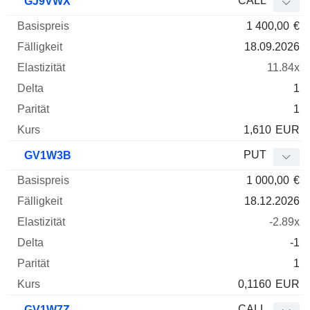
CALL
GJ9VWX
1 400,00
€
18.09.2026
11.84x
1
1
1,610
EUR
PUT
GV1W3B
1 000,00
€
18.12.2026
-2.89x
-1
1
0,1160
EUR
CALL
GV1W7Z