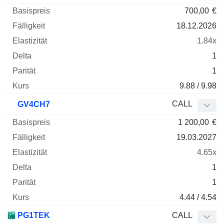
700,00
€
18.12.2026
1.84x
1
1
9.88 / 9.98
CALL
GV4CH7
1 200,00
€
19.03.2027
4.65x
1
1
4.44 / 4.54
PG1TEK
CALL