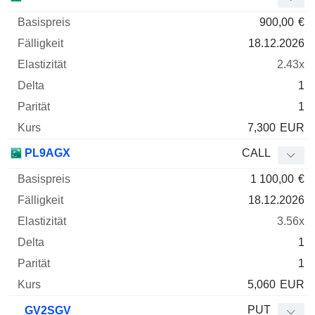
900,00
€
18.12.2026
2.43x
1
1
7,300
EUR
PL9AGX
CALL
1 100,00
€
18.12.2026
3.56x
1
1
5,060
EUR
PUT
GV2SGV